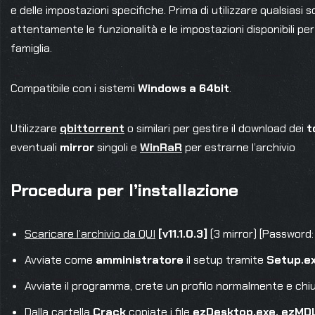
e delle impostazioni specifiche. Prima di utilizzare qualsiasi 
attentamente le funzionalità e le impostazioni disponibili per
famiglia.
Compatibile con i sistemi
Windows a 64bit
.
Utilizzare
qbittorrent
o similari per gestire il download dei
t
eventuali
mirror
singoli e
WinRaR
per estrarne l’archivio
Procedura per l’installazione
Scaricare l’archivio da QUI
[v11.1.0.3]
(3 mirror) [Password
Avviate come
amministratore
il setup tramite
Setup.e
Avviate il programma, crete un profilo normalmente e chi
Dalla cartella
Crack
copiate i file
ezDesktop.exe, ezMD