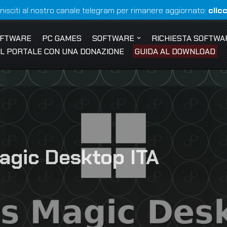
nisciti al nostro canale telegram per rimanere aggiornato:
clic
OFTWARE
PC GAMES
SOFTWARE
RICHIESTA SOFTWA
 IL PORTALE CON UNA DONAZIONE
GUIDA AL DOWNLOAD
agic Desktop ITA