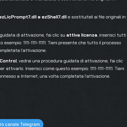
ezLicPrompt7.dll e ezShell7.dll
e sostituiteli ai file originali in:
uidata di attivazione, fai clic su
attiva licenza
, inserisci tutti
o esempio: 1111-1111-11111. Tieni presente che tutto il processo
ompletata l’attivazione.
 Control
, vedrai una procedura guidata di attivazione, fai clic
 per attivarlo. Inserisci come questo esempio: 1111-1111-11111. Tieni
onnesso a Internet, una volta completata l’attivazione.
stro canale Telegram