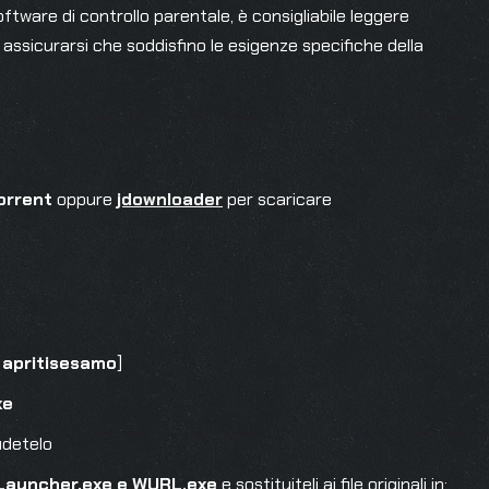
software di controllo parentale, è consigliabile leggere
 assicurarsi che soddisfino le esigenze specifiche della
orrent
oppure
jdownloader
per scaricare
:
apritisesamo
]
xe
udetelo
Launcher.exe e WURL.exe
e sostituiteli ai file originali in: