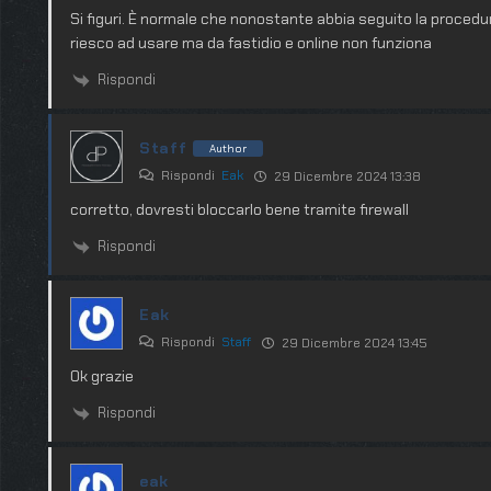
Si figuri. È normale che nonostante abbia seguito la proced
riesco ad usare ma da fastidio e online non funziona
Rispondi
Staff
Author
Rispondi
Eak
29 Dicembre 2024 13:38
corretto, dovresti bloccarlo bene tramite firewall
Rispondi
Eak
Rispondi
Staff
29 Dicembre 2024 13:45
Ok grazie
Rispondi
eak