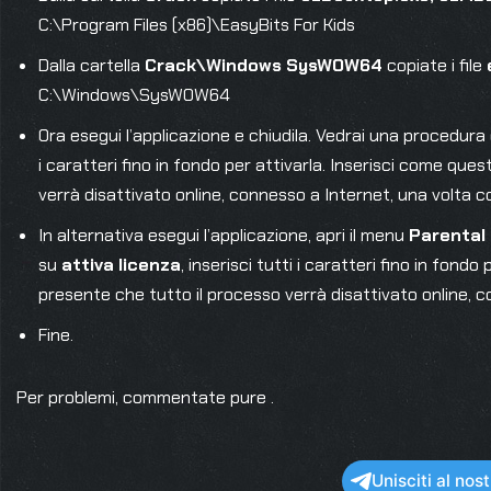
C:\Program Files (x86)\EasyBits For Kids
Dalla cartella
Crack\Windows SysWOW64
copiate i file
C:\Windows\SysWOW64
Ora esegui l’applicazione e chiudila. Vedrai una procedura g
i caratteri fino in fondo per attivarla. Inserisci come quest
verrà disattivato online, connesso a Internet, una volta c
In alternativa esegui l’applicazione, apri il menu
Parental
su
attiva licenza
, inserisci tutti i caratteri fino in fondo
presente che tutto il processo verrà disattivato online, c
Fine.
Per problemi, commentate pure .
Unisciti al no