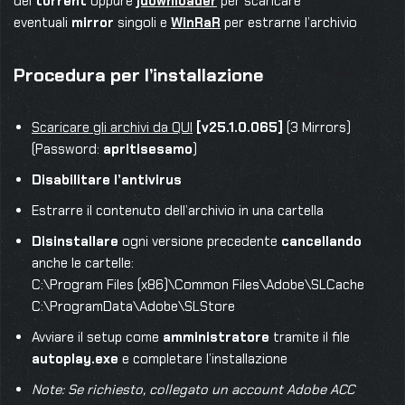
dei
torrent
oppure
jdownloader
per scaricare
eventuali
mirror
singoli e
WinRaR
per estrarne l’archivio
Procedura per l’installazione
Scaricare gli archivi da QUI
[v25.1.0.065]
(3 Mirrors)
(Password:
apritisesamo
)
Disabilitare l’antivirus
Estrarre il contenuto dell’archivio in una cartella
Disinstallare
ogni versione precedente
cancellando
anche le cartelle:
C:\Program Files (x86)\Common Files\Adobe\SLCache
C:\ProgramData\Adobe\SLStore
Avviare il setup come
amministratore
tramite il file
autoplay.exe
e completare l’installazione
Note: Se richiesto, collegato un account Adobe ACC