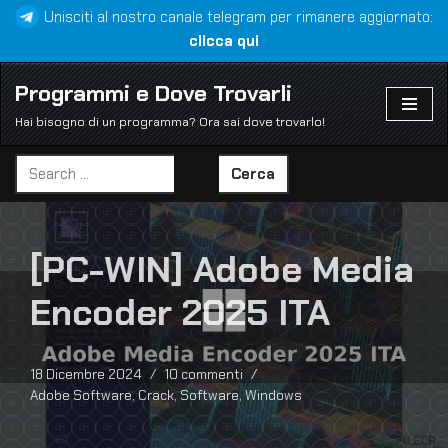
Unisciti al nostro canale telegram per rimanere aggiornato:
clicca qui
Vai
al
Programmi e Dove Trovarli
contenuto
Hai bisogno di un programma? Ora sai dove trovarlo!
Cerca
[PC-WIN] Adobe Media
Encoder 2025 ITA
18 Dicembre 2024
10 commenti
Adobe Software
,
Crack
,
Software
,
Windows