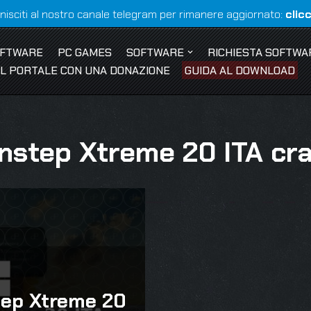
nisciti al nostro canale telegram per rimanere aggiornato:
clic
OFTWARE
PC GAMES
SOFTWARE
RICHIESTA SOFTWA
 IL PORTALE CON UNA DONAZIONE
GUIDA AL DOWNLOAD
nstep Xtreme 20 ITA cr
tep Xtreme 20