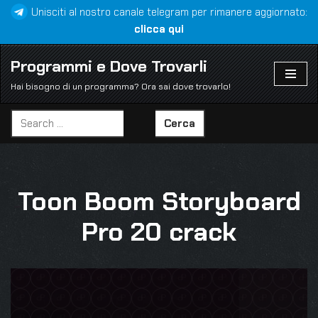
Unisciti al nostro canale telegram per rimanere aggiornato:
clicca qui
Vai
al
Programmi e Dove Trovarli
contenuto
Hai bisogno di un programma? Ora sai dove trovarlo!
Cerca
Toon Boom Storyboard
Pro 20 crack