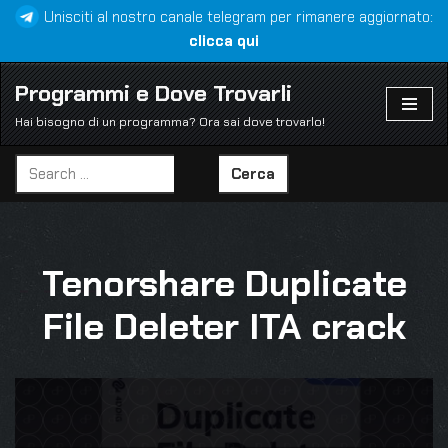
Unisciti al nostro canale telegram per rimanere aggiornato:
clicca qui
Vai
al
Programmi e Dove Trovarli
contenuto
Hai bisogno di un programma? Ora sai dove trovarlo!
Cerca
Tenorshare Duplicate
File Deleter ITA crack