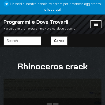
Unisciti al nostro canale telegram per rimanere aggiornato:
clicca qui
Vai
al
Programmi e Dove Trovarli
contenuto
Hai bisogno di un programma? Ora sai dove trovarlo!
Cerca
Rhinoceros crack