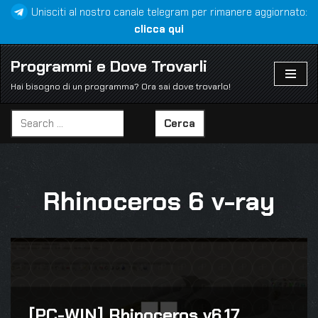
Unisciti al nostro canale telegram per rimanere aggiornato:
clicca qui
Vai
al
Programmi e Dove Trovarli
contenuto
Hai bisogno di un programma? Ora sai dove trovarlo!
Cerca
Rhinoceros 6 v-ray
[PC-WIN] Rhinoceros v6.17