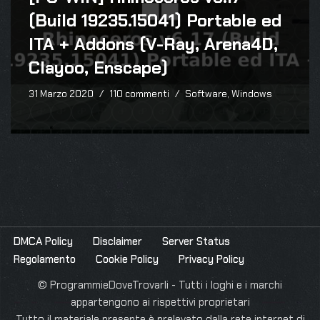
(Build 19235.15041) Portable ed
ITA + Addons (V-Ray, Arena4D,
Clayoo, Enscape)
31 Marzo 2020
110 commenti
Software
,
Windows
DMCA Policy
Disclaimer
Server Status
Regolamento
Cookie Policy
Privacy Policy
© ProgrammieDoveTrovarli - Tutti i loghi e i marchi
appartengono ai rispettivi proprietari
Tutto il materiale presente è prelevato dalla rete internet di