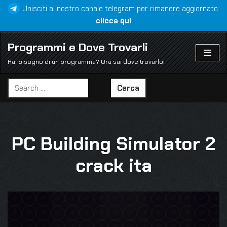
Unisciti al nostro canale telegram per rimanere aggiornato:
clicca qui
Vai
al
Programmi e Dove Trovarli
contenuto
Hai bisogno di un programma? Ora sai dove trovarlo!
Cerca
PC Building Simulator 2
crack ita