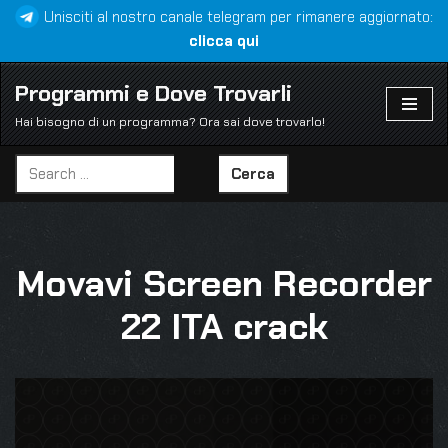
Unisciti al nostro canale telegram per rimanere aggiornato:
clicca qui
Vai
al
Programmi e Dove Trovarli
contenuto
Hai bisogno di un programma? Ora sai dove trovarlo!
Cerca
Movavi Screen Recorder
22 ITA crack