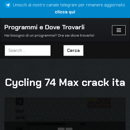
Unisciti al nostro canale telegram per rimanere aggiornato:
clicca qui
Vai
al
Programmi e Dove Trovarli
contenuto
Hai bisogno di un programma? Ora sai dove trovarlo!
Cerca
Cycling 74 Max crack ita