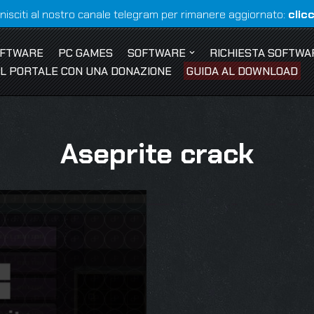
nisciti al nostro canale telegram per rimanere aggiornato:
clic
OFTWARE
PC GAMES
SOFTWARE
RICHIESTA SOFTWA
 IL PORTALE CON UNA DONAZIONE
GUIDA AL DOWNLOAD
Aseprite crack