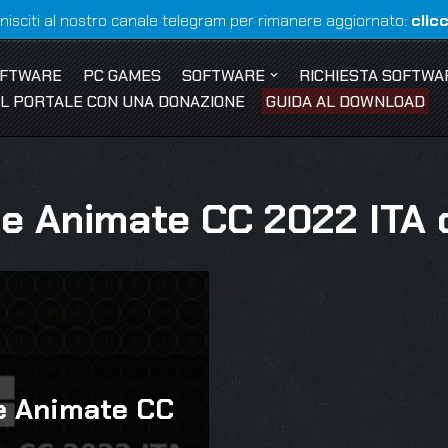
nisciti al nostro canale telegram per rimanere aggiornato:
clic
OFTWARE
PC GAMES
SOFTWARE
RICHIESTA SOFTWA
 IL PORTALE CON UNA DONAZIONE
GUIDA AL DOWNLOAD
e Animate CC 2022 ITA 
e Animate CC