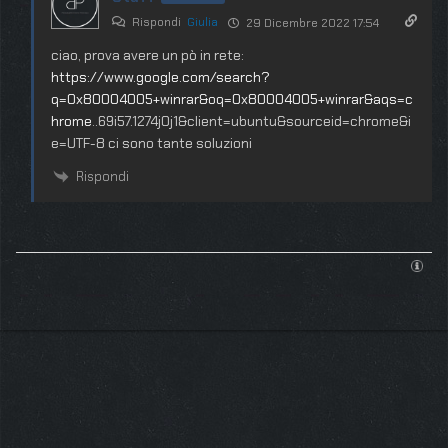
Rispondi
Giulia
29 Dicembre 2022 17:54
ciao, prova avere un pò in rete:
https://www.google.com/search?
q=0x80004005+winrar&oq=0x80004005+winrar&aqs=c
hrome
..69i57.1274j0j1&client=ubuntu&sourceid=chrome&i
e=UTF-8 ci sono tante soluzioni
Rispondi