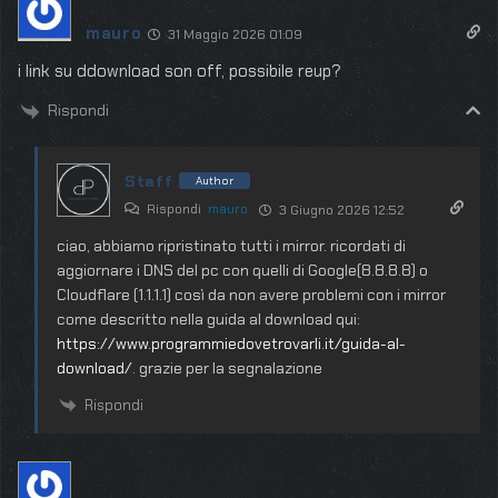
mauro
31 Maggio 2026 01:09
i link su ddownload son off, possibile reup?
Rispondi
Staff
Author
Rispondi
mauro
3 Giugno 2026 12:52
ciao, abbiamo ripristinato tutti i mirror. ricordati di
aggiornare i DNS del pc con quelli di Google(8.8.8.8) o
Cloudflare (1.1.1.1) così da non avere problemi con i mirror
come descritto nella guida al download qui:
https://www.programmiedovetrovarli.it/guida-al-
download/
. grazie per la segnalazione
Rispondi