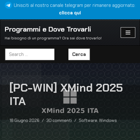
Unisciti al nostro canale telegram per rimanere aggiornato:
clicca qui
Vai
al
Programmi e Dove Trovarli
contenuto
Hai bisogno di un programma? Ora sai dove trovarlo!
Cerca
[PC-WIN] XMind 2025
ITA
18 Giugno 2026
30 commenti
Software
,
Windows