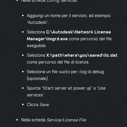
Nella scheda
Config Services
:
Aggiungi un nome per il servizio, ad esempio
“Autodesk”.
Seleziona
C:\Autodesk\Network License
Manager\lmgrd.exe
come percorso del file
eseguibile.
Seleziona
X:\path\where\you\saved\lic.dat
come percorso del file di licenza.
Seleziona un file vuoto per i log di debug
(opzionale).
Spunta “Start server at power up” e “Use
services”.
Clicca
Save
.
Nella scheda
Service/License File
: