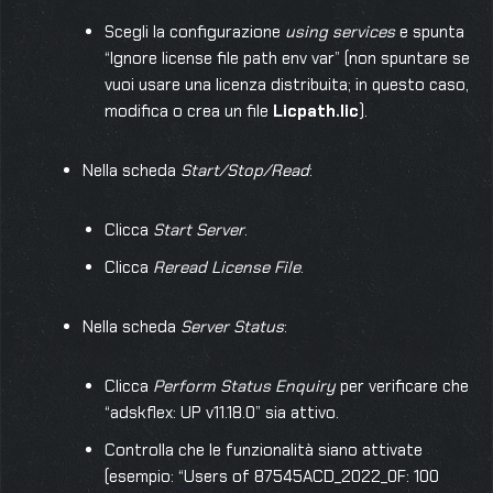
Scegli la configurazione
using services
e spunta
“Ignore license file path env var” (non spuntare se
vuoi usare una licenza distribuita; in questo caso,
modifica o crea un file
Licpath.lic
).
Nella scheda
Start/Stop/Read
:
Clicca
Start Server
.
Clicca
Reread License File
.
Nella scheda
Server Status
:
Clicca
Perform Status Enquiry
per verificare che
“adskflex: UP v11.18.0” sia attivo.
Controlla che le funzionalità siano attivate
(esempio: “Users of 87545ACD_2022_0F: 100