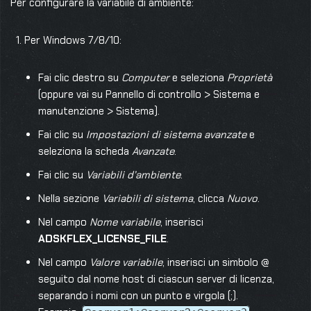
Per configurare la variabile di ambiente:
Per Windows 7/8/10:
Fai clic destro su
Computer
e seleziona
Proprietà
(oppure vai su Pannello di controllo > Sistema e
manutenzione > Sistema).
Fai clic su
Impostazioni di sistema avanzate
e
seleziona la scheda
Avanzate
.
Fai clic su
Variabili d’ambiente
.
Nella sezione
Variabili di sistema
, clicca
Nuovo
.
Nel campo
Nome variabile
, inserisci
ADSKFLEX_LICENSE_FILE
.
Nel campo
Valore variabile
, inserisci un simbolo @
seguito dal nome host di ciascun server di licenza,
separando i nomi con un punto e virgola (;).