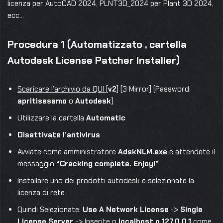
licenza per AutoCAD 2024, PLNT3D_2024 per Plant 3D 2024,
ecc…
Procedura 1 (Automatizzato , cartella
Autodesk License Patcher Installer)
Scaricare l’archivio da QUI
[
v2
] [3 Mirror] (Password:
apritisesamo
o
Autodesk
)
Utilizzare la cartella
Automatic
Disattivate l’antivirus
Avviate come amministratore
AdskNLM.exe
e attendete il
messaggio
“Cracking complete. Enjoy!”
Installare uno dei prodotti autodesk e selezionate la
licenza di rete
Quindi Selezionate:
Use A Network License
->
Single
License Server
-> Inserite o
localhost o 127.0.0.1
come