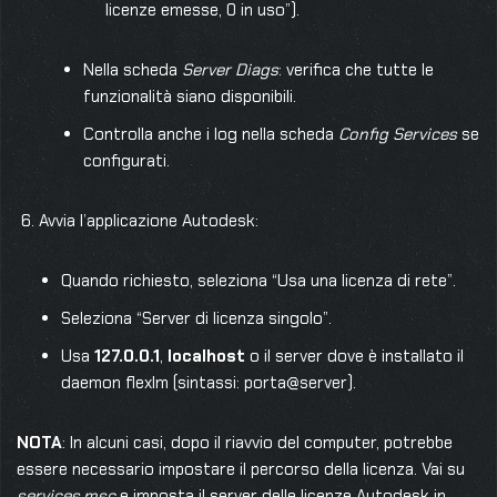
licenze emesse, 0 in uso”).
Nella scheda
Server Diags
: verifica che tutte le
funzionalità siano disponibili.
Controlla anche i log nella scheda
Config Services
se
configurati.
Avvia l’applicazione Autodesk:
Quando richiesto, seleziona “Usa una licenza di rete”.
Seleziona “Server di licenza singolo”.
Usa
127.0.0.1
,
localhost
o il server dove è installato il
daemon flexlm (sintassi: porta@server).
NOTA
: In alcuni casi, dopo il riavvio del computer, potrebbe
essere necessario impostare il percorso della licenza. Vai su
services.msc
e imposta il server delle licenze Autodesk in