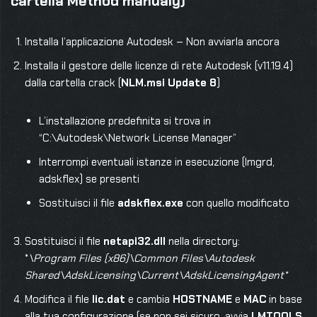
cartella Method manualy)
Installa l’applicazione Autodesk – Non avviarla ancora
Installa il gestore delle licenze di rete Autodesk (v11.19.4)
dalla cartella crack (
NLM.msi Update 8
)
L’installazione predefinita si trova in
“C:\Autodesk\Network License Manager”
Interrompi eventuali istanze in esecuzione (lmgrd,
adskflex) se presenti
Sostituisci il file
adskflex.exe
con quello modificato
Sostituisci il file
netapi32.dll
nella directory:
*
\Program Files (x86)\Common Files\Autodesk
Shared\AdskLicensing\Current\AdskLicensingAgent*
Modifica il file
lic.dat
e cambia
HOSTNAME
e
MAC
in base
alla tua configurazione (se non sei sicuro, avvia
LMTOOLS