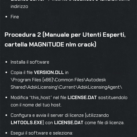
indirizzo
Fine
Procedura 2 (Manuale per Utenti Esperti,
cartella MAGNiTUDE nlm crack)
Installa il software
Copia il file
VERSION.DLL
in
\Program Files (x86)\Common Files\Autodesk
Shared\AdskLicensing\Current\AdskLicensingAgent\
Modifica “this_host” nel file
LICENSE.DAT
sostituendolo
con il nome del tuo host.
Configura e avvia il server di licenze (utilizzando
LMTOOLS.EXE
) con
LICENSE.DAT
come file di licenza.
Esegui il software e seleziona: