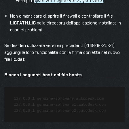
Esempio:
.
@server1;@server2;@server3
Non dimenticare di aprire il firewall e controllare il file
LICPATH.LIC
nella directory dell’applicazione installata in
caso di problemi.
Se desideri utilizzare versioni precedenti (2018-19-20-21),
aggiungi le loro funzionalità con la firma corretta nel nuovo
file
lic.dat
.
Blocca i seguenti host nel file hosts
:
127.0.0.1 genuine-software.autodesk.com  

127.0.0.1 genuine-software1.autodesk.com  
