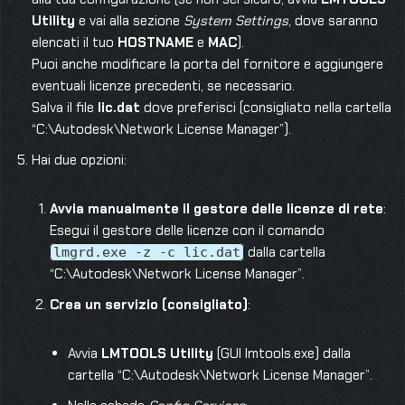
Utility
e vai alla sezione
System Settings
, dove saranno
elencati il tuo
HOSTNAME
e
MAC
).
Puoi anche modificare la porta del fornitore e aggiungere
eventuali licenze precedenti, se necessario.
Salva il file
lic.dat
dove preferisci (consigliato nella cartella
“C:\Autodesk\Network License Manager”).
Hai due opzioni:
Avvia manualmente il gestore delle licenze di rete
:
Esegui il gestore delle licenze con il comando
dalla cartella
lmgrd.exe -z -c lic.dat
“C:\Autodesk\Network License Manager”.
Crea un servizio (consigliato)
:
Avvia
LMTOOLS Utility
(GUI lmtools.exe) dalla
cartella “C:\Autodesk\Network License Manager”.