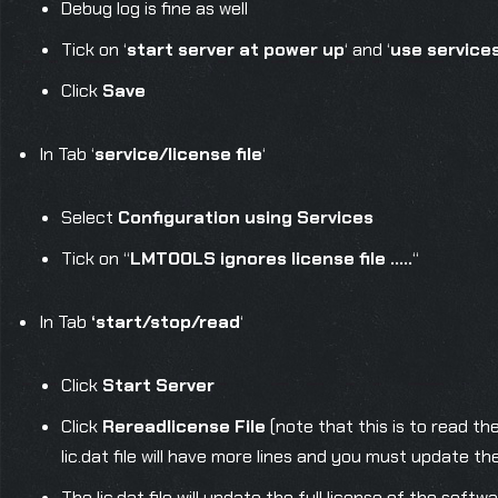
Debug log is fine as well
Tick on ‘
start server at power up
‘ and ‘
use service
Click
Save
In Tab ‘
service/license file
‘
Select
Configuration using Services
Tick on “
LMTOOLS ignores license file …..
“
In Tab
‘start/stop/read
‘
Click
Start Server
Click
Rereadlicense File
(note that this is to read th
lic.dat file will have more lines and you must update the
The lic.dat file will update the full license of the softw