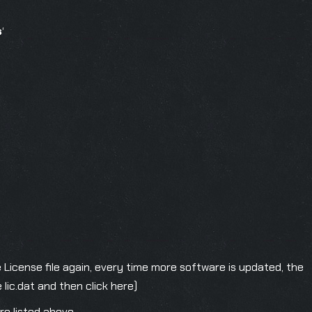
s
‘
e License file again, every time more software is updated, the
 lic.dat and then click here)
are listed above