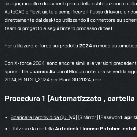
disegni, modelli e documenti prima della pubblicazione e del
AutoCAD e Revit aiuta a semplificare il flusso di lavoro e ridurr
direttamente dal desktop utilizzando il connettore su scherm
team di progetto e segui l’intero processo di test.
Per utilizzare x-force sui prodotti
2024
in modo automatico 
Con X-force 2024, sono ancora simili alle versioni precedenti
aprire il file
License.lic
con il Blocco note, ora se vedi la sig
2024, PLNT3D_2024 per Plant 3D 2024, ecc…
Procedura 1 (Automatizzato , cartella
Scaricare l’archivio da QUI
[
v5
] [3 Mirror] (Password:
apri
Utilizzare la cartella
Autodesk License Patcher Install