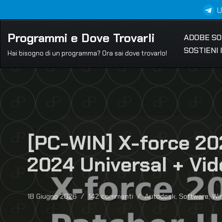
U
Vai
Programmi e Dove Trovarli
ADOBE S
al
SOSTIENI
contenuto
Hai bisogno di un programma? Ora sai dove trovarlo!
[PC-WIN] X-force 20
2024 Universal + Vi
18 Giugno 2026
142 commenti
Autodesk
,
Software
,
Wi