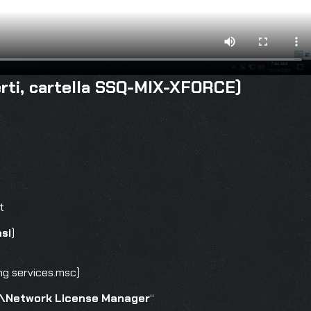
rti, cartella SSQ-MIX-XFORCE)
t
si
)
ng services.msc)
\Network License Manager
“