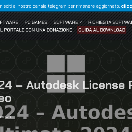
nisciti al nostro canale telegram per rimanere aggiornato:
clic
OFTWARE
PC GAMES
SOFTWARE
RICHIESTA SOFTWA
 IL PORTALE CON UNA DONAZIONE
GUIDA AL DOWNLOAD
24 – Autodesk License 
deo
ndows