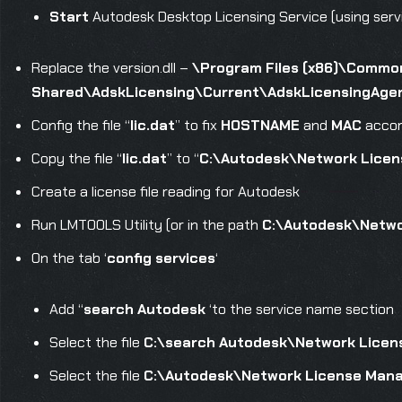
Start
Autodesk Desktop Licensing Service (using serv
Replace the version.dll –
\Program Files (x86)\Commo
Shared\AdskLicensing\Current\AdskLicensingAge
Config the file “
lic.dat
” to fix
HOSTNAME
and
MAC
accor
Copy the file “
lic.dat
” to “
C:\Autodesk\Network Lice
Create a license file reading for Autodesk
Run LMTOOLS Utility (or in the path
C:\Autodesk\Netwo
On the tab ‘
config services
‘
Add “
search Autodesk
‘to the service name section
Select the file
C:\search Autodesk\Network Licen
Select the file
C:\Autodesk\Network License Mana