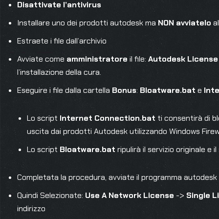
Disattivate l’antivirus
Installare uno dei prodotti autodesk ma
NON avviatelo
a
Estraete i file dall’archivio
Avviate come
amministratore
il file:
Autodesk License 
l’installazione della cura.
Eseguire i file dalla cartella
Bonus
:
Bloatware.bat
e
Int
Lo script
Internet Connection.bat
ti consentirà di b
uscita dai prodotti Autodesk utilizzando Windows Firewa
Lo script
Bloatware.bat
ripulirà il servizio originale e il
Completata la procedura, avviate il programma autodesk e 
Quindi Selezionate:
Use A Network License
->
Single L
indirizzo