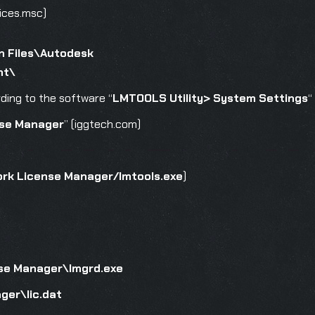
ices.msc)
n Files\Autodesk
nt\
ding to the software “
LMTOOLS Utility> System Settings
“
nse Manager
” (iggtech.com)
rk License Manager/lmtools.exe
)
se Manager\lmgrd.exe
ger\lic.dat