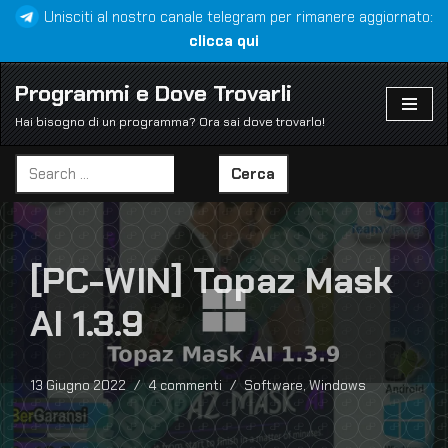
Unisciti al nostro canale telegram per rimanere aggiornato:
clicca qui
Vai
al
Programmi e Dove Trovarli
contenuto
Hai bisogno di un programma? Ora sai dove trovarlo!
Cerca
[PC-WIN] Topaz Mask
AI 1.3.9
13 Giugno 2022
4 commenti
Software
,
Windows