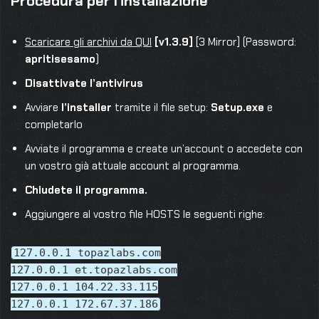
Procedura per l’installazione
Scaricare gli archivi da QUI
[v1.3.9]
[3 Mirror] (Password:
apritisesamo
)
Disattivate l’antivirus
Avviare
l’installer
tramite il file setup:
Setup.exe
e
completarlo
Avviate il programma e create un’account o accedete con
un vostro già attuale account al programma.
Chiudete il programma.
Aggiungere al vostro file HOSTS le seguenti righe:
127.0.0.1 topazlabs.com
127.0.0.1 et.topazlabs.com
127.0.0.1 104.22.33.115
127.0.0.1 172.67.37.186