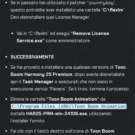
Se in passato hai utilizzato il patcher “
countryboy
”,
questo potrebbe aver installato una cartella “
C:\flexlm
”.
Devi disinstallare quel License Manager.
Vai in “C:\flexlm” ed esegui
“Remove License
Service.exe”
come amministratore.
SUCCESSIVAMENTE
Se hai provato a installare una qualsiasi versione di
Toon
Boom Harmony 25 Premium
, dopo averla disinstallata
apri il
Task Manager
e assicurati che non siano in
esecuzione servizi “Flexera”. Se li trovi, termina il processo.
Elimina la cartella
“Toon Boom Animation”
da
C:\Program Files (x86)\Toon Boom Animation
Installa
HAR25-PRM-win-24106.exe
, utilizzando
l’installer fornito.
Fai clic con il tasto destro sull’icona di
Toon Boom