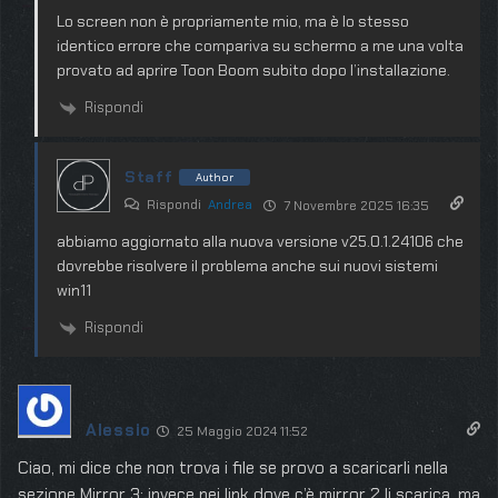
Lo screen non è propriamente mio, ma è lo stesso
identico errore che compariva su schermo a me una volta
provato ad aprire Toon Boom subito dopo l’installazione.
Rispondi
Staff
Author
Rispondi
Andrea
7 Novembre 2025 16:35
abbiamo aggiornato alla nuova versione v25.0.1.24106 che
dovrebbe risolvere il problema anche sui nuovi sistemi
win11
Rispondi
Alessio
25 Maggio 2024 11:52
Ciao, mi dice che non trova i file se provo a scaricarli nella
sezione Mirror 3; invece nei link dove c’è mirror 2 li scarica, ma