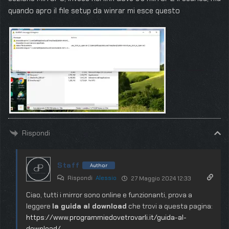
quando apro il file setup da winrar mi esce questo
Rispondi
Staff
Author
Rispondi
Alessio
27 Maggio 2024 12:33
Ciao, tutti i mirror sono online e funzionanti, prova a
leggere
la guida al download
che trovi a questa pagina:
https://www.programmiedovetrovarli.it/guida-al-
download/