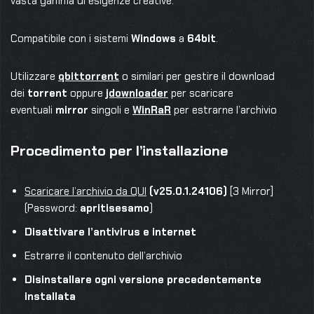
vasta gamma di esigenze creative.
Compatibile con i sistemi
Windows
a
64bit
.
Utilizzare
qbittorrent
o similari per gestire il download
dei
torrent
oppure
jdownloader
per scaricare
eventuali
mirror
singoli e
WinRaR
per estrarne l’archivio
Procedimento per l’installazione
Scaricare l’archivio da QUI
(v25.0.1.24106)
[3 Mirror]
(Password:
apritisesamo
)
Disattivare l’antivirus e internet
Estrarre il contenuto dell’archivio
Disinstallare ogni versione precedentemente
installata