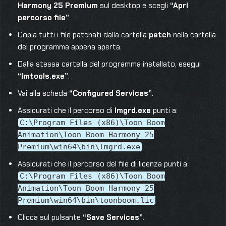
Harmony 25 Premium
sul desktop e scegli
“Apri
percorso file”
.
Copia tutti i file patchati dalla cartella
patch
nella cartella
del programma appena aperta.
Dalla stessa cartella del programma installato, esegui
“lmtools.exe”
.
Vai alla scheda
“Configured Services”
.
Assicurati che il percorso di
lmgrd.exe
punti a:
C:\Program Files (x86)\Toon Boom
Animation\Toon Boom Harmony 25
Premium\win64\bin\lmgrd.exe
Assicurati che il percorso del file di licenza punti a:
C:\Program Files (x86)\Toon Boom
Animation\Toon Boom Harmony 25
Premium\win64\bin\toonboom.lic
Clicca sul pulsante
“Save Services”
.