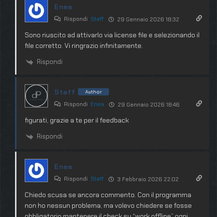
Enea
Rispondi
Staff
29 Gennaio 2026 18:32
Sono riuscito ad attivarlo via license file e selezionando il
file corretto. Vi ringrazio infinitamente.
Rispondi
Staff
Author
Rispondi
Enea
29 Gennaio 2026 18:46
figurati, grazie a te per il feedback
Rispondi
Enea
Rispondi
Staff
3 Febbraio 2026 22:02
Chiedo scusa se ancora commento. Con il programma
non ho nessun problema, ma volevo chiedere se fosse
obbligatorio mantenere il check su “work offline” ogni