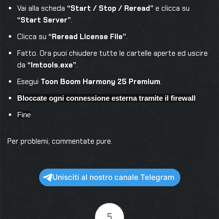
Vai alla scheda
“Start / Stop / Reread”
e clicca su
“Start Server”
.
Clicca su
“Reread License File”
.
Fatto. Ora puoi chiudere tutte le cartelle aperte ed uscire
da
“lmtools.exe”
.
Esegui
Toon Boom Harmony 25 Premium
.
Bloccate ogni connessione esterna tramite il firewall
Fine
Per problemi, commentate pure.
Unisciti al nostro canale Telegram
5