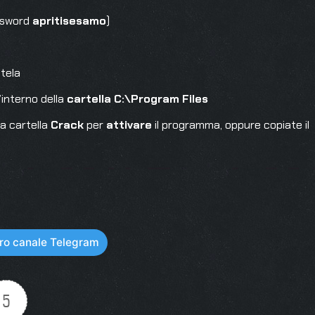
assword
apritisesamo
)
tela
l’interno della
cartella C:\Program Files
a cartella
Crack
per
attivare
il programma, oppure copiate il
stro canale Telegram
5