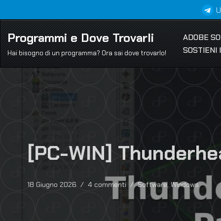
U
Vai
Programmi e Dove Trovarli
ADOBE S
al
SOSTIENI
contenuto
Hai bisogno di un programma? Ora sai dove trovarlo!
[PC-WIN] Thunderhea
18 Giugno 2026
4 commenti
Software
,
Windows