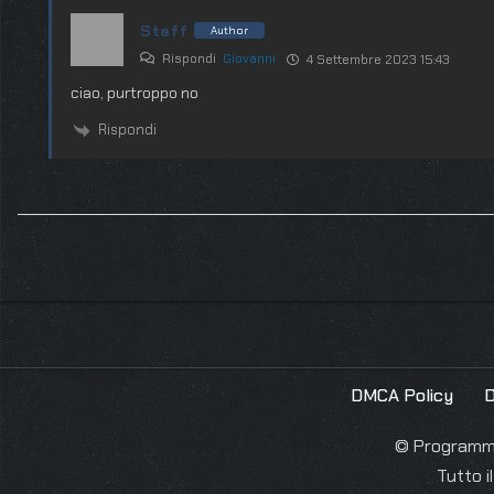
Staff
Author
Rispondi
Giovanni
4 Settembre 2023 15:43
ciao, purtroppo no
Rispondi
DMCA Policy
D
© Programmie
Tutto i