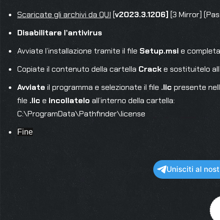
Scaricate gli archivi da QUI
[
v2023.3.1206]
[3 Mirror] (P
Disabilitare l’antivirus
Avviate l’installazione tramite il file
Setup.msi
e completa
Copiate il contenuto della cartella
Crack
e sostituitelo al
Avviate
il programma e selezionate il file
.lic
presente nell
file
.lic
e
incollatelo
all’interno della cartella:
C:\ProgramData\Pathfinder\license
Fine
Unisciti al no