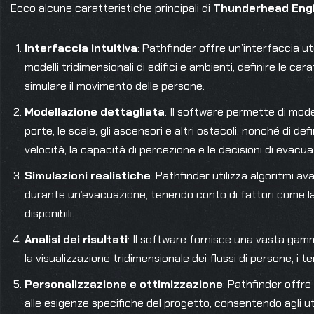
Ecco alcune caratteristiche principali di
Thunderhead Engi
Interfaccia intuitiva
: Pathfinder offre un’interfaccia u
modelli tridimensionali di edifici e ambienti, definire le cara
simulare il movimento delle persone.
Modellazione dettagliata
: Il software permette di mode
porte, le scale, gli ascensori e altri ostacoli, nonché di d
velocità, la capacità di percezione e le decisioni di evacua
Simulazioni realistiche
: Pathfinder utilizza algoritmi a
durante un’evacuazione, tenendo conto di fattori come la fo
disponibili.
Analisi dei risultati
: Il software fornisce una vasta gamma 
la visualizzazione tridimensionale dei flussi di persone, i t
Personalizzazione e ottimizzazione
: Pathfinder offre 
alle esigenze specifiche del progetto, consentendo agli uten