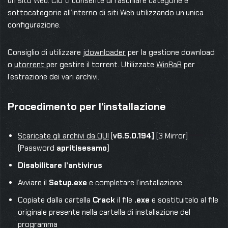
un sito Web. Ciò ti consente di raschiare categorie e
sottocategorie all’interno di siti Web utilizzando un’unica
configurazione.
Consiglio di utilizzare
jdownloader
per la gestione download
o
utorrent
per gestire il torrent. Utilizzate
WinRaR
per
l’estrazione dei vari archivi.
Procedimento per l’installazione
Scaricate gli archivi da QUI
[
v6.5.0.194]
[3 Mirror]
(Password
apritisesamo
)
Disabilitare l’antivirus
Avviare il
Setup.exe
e completare l’installazione
Copiate dalla cartella
Crack
il file
.exe
e sostituitelo al file
originale presente nella cartella di installazione del
programma