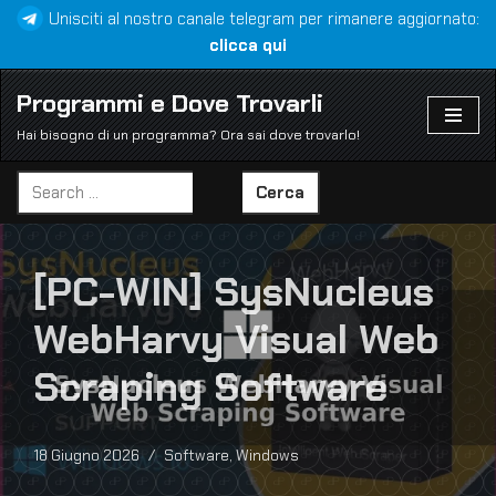
Unisciti al nostro canale telegram per rimanere aggiornato:
clicca qui
Vai
al
Programmi e Dove Trovarli
contenuto
Hai bisogno di un programma? Ora sai dove trovarlo!
Cerca
[PC-WIN] SysNucleus
WebHarvy Visual Web
Scraping Software
18 Giugno 2026
Software
,
Windows