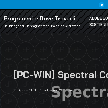
U
Vai
Programmi e Dove Trovarli
ADOBE S
al
SOSTIENI
contenuto
Hai bisogno di un programma? Ora sai dove trovarlo!
[PC-WIN] Spectral Co
18 Giugno 2026
Software
,
Windows