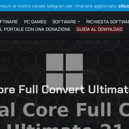
nisciti al nostro canale telegram per rimanere aggiornato:
clic
OFTWARE
PC GAMES
SOFTWARE
RICHIESTA SOFTWA
 IL PORTALE CON UNA DONAZIONE
GUIDA AL DOWNLOAD
re Full Convert Ultimat