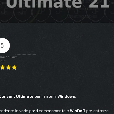
5
one dell'arti
colo
 Convert Ultimate
per i sistemi
Windows
.
caricare le varie parti comodamente e
WinRaR
per estrarre