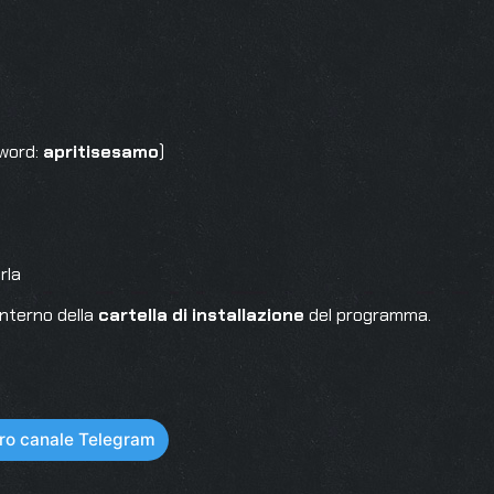
sword:
apritisesamo
)
rla
’interno della
cartella di installazione
del programma.
stro canale Telegram