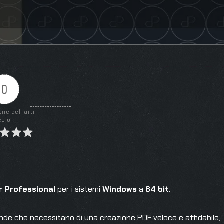
0
one dell'arti
colo
er Professional
per i sistemi
Windows
a
64 bit
.
iende che necessitano di una creazione PDF veloce e affidabile,