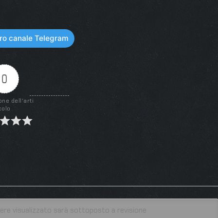
stro canale Telegram
0
one dell'arti
colo