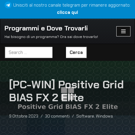
Unisciti al nostro canale telegram per rimanere aggiornato:
clicca qui
Vai
al
Programmi e Dove Trovarli
contenuto
Hai bisogno di un programma? Ora sai dove trovarlo!
Cerca
[PC-WIN] Positive Grid
BIAS FX 2 Elite
9 Ottobre 2023
30 commenti
Software
,
Windows