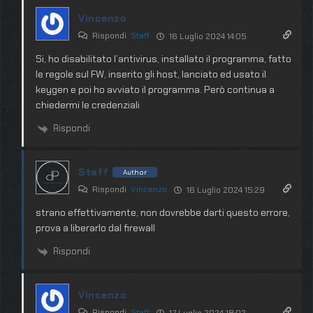
Vincenzo
Rispondi
Staff
16 Luglio 2024 14:05
Si, ho disabilitato l’antivirus, installato il programma, fatto
le regole sul FW, inserito gli host, lanciato ed usato il
keygen e poi ho avviato il programma. Però continua a
chiedermi le credenziali
Rispondi
Staff
Author
Rispondi
Vincenzo
16 Luglio 2024 15:29
strano effettivamente, non dovrebbe darti questo errore,
prova a liberarlo dal firewall
Rispondi
Vincenzo
Rispondi
Staff
17 Luglio 2024 18:02