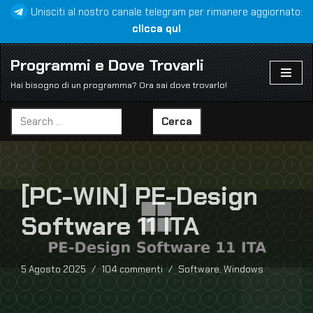
Unisciti al nostro canale telegram per rimanere aggiornato:
clicca qui
Vai
al
Programmi e Dove Trovarli
contenuto
Hai bisogno di un programma? Ora sai dove trovarlo!
Cerca
[PC-WIN] PE-Design
Software 11 ITA
5 Agosto 2025
104 commenti
Software
,
Windows