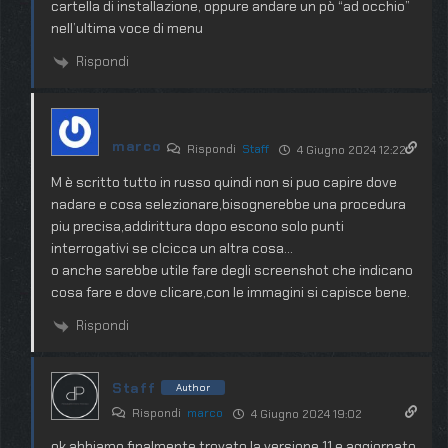
cartella di installazione, oppure andare un pò “ad occhio”
nell’ultima voce di menu
Rispondi
marco
Rispondi
Staff
4 Giugno 2024 12:22
M è scritto tutto in russo quindi non si puo capire dove
nadare e cosa selezionare,bisognerebbe una procedura
piu precisa,addirittura dopo escono solo punti
interrogativi se clcicca un altra cosa…
o anche sarebbe utile fare degli screenshot che indicano
cosa fare e dove clicare,con le immagini si capisce bene.
Rispondi
Staff
Author
Rispondi
marco
4 Giugno 2024 19:02
ok abbiamo finalmente trovato la versione 11 e aggiornato