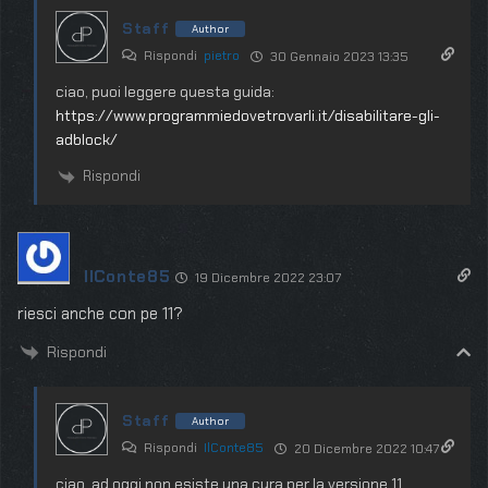
Staff
Author
Rispondi
pietro
30 Gennaio 2023 13:35
ciao, puoi leggere questa guida:
https://www.programmiedovetrovarli.it/disabilitare-gli-
adblock/
Rispondi
IlConte85
19 Dicembre 2022 23:07
riesci anche con pe 11?
Rispondi
Staff
Author
Rispondi
IlConte85
20 Dicembre 2022 10:47
ciao, ad oggi non esiste una cura per la versione 11