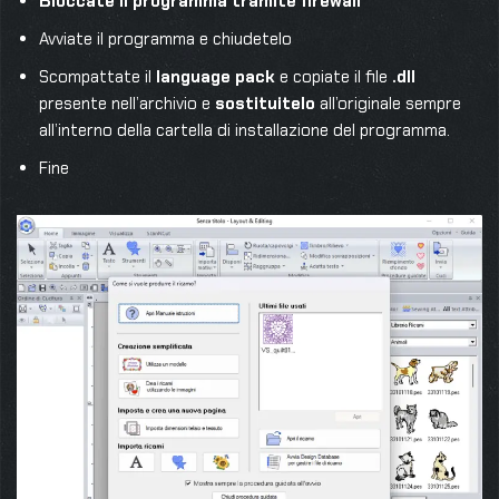
Bloccate il programma tramite firewall
Avviate il programma e chiudetelo
Scompattate il
language pack
e copiate il file
.dll
presente nell’archivio e
sostituitelo
all’originale sempre
all’interno della cartella di installazione del programma.
Fine