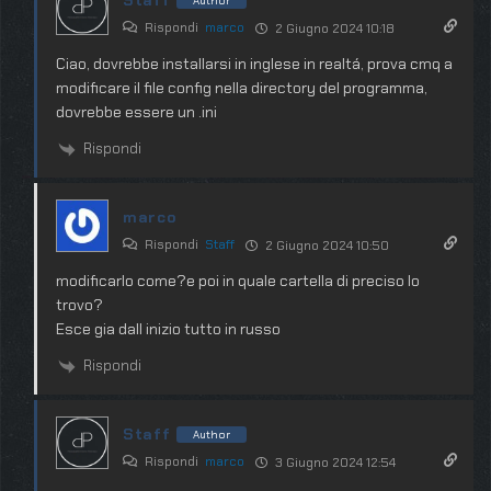
Staff
Author
Rispondi
marco
2 Giugno 2024 10:18
Ciao, dovrebbe installarsi in inglese in realtá, prova cmq a
modificare il file config nella directory del programma,
dovrebbe essere un .ini
Rispondi
marco
Rispondi
Staff
2 Giugno 2024 10:50
modificarlo come?e poi in quale cartella di preciso lo
trovo?
Esce gia dall inizio tutto in russo
Rispondi
Staff
Author
Rispondi
marco
3 Giugno 2024 12:54