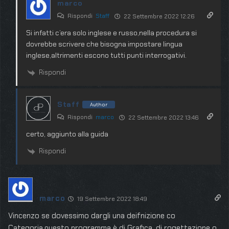
marco
Rispondi
Staff
22 Settembre 2022 12:26
Si infatti c’era solo inglese e russo,nella procedura si
dovrebbe scrivere che bisogna impostare lingua
inglese,altrimenti escono tutti punti interrogativi.
Rispondi
Staff
Author
Rispondi
marco
22 Settembre 2022 13:46
certo, aggiunto alla guida
Rispondi
marco
19 Settembre 2022 18:49
Vincenzo se dovessimo dargli una deifnizione co
Categoria,questo programma è di Grafica, di rogettazione o