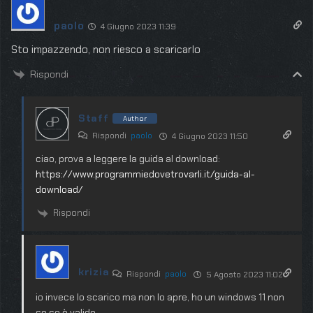
paolo
4 Giugno 2023 11:39
Sto impazzendo, non riesco a scaricarlo
Rispondi
Staff
Author
Rispondi
paolo
4 Giugno 2023 11:50
ciao, prova a leggere la guida al download:
https://www.programmiedovetrovarli.it/guida-al-
download/
Rispondi
krizia
Rispondi
paolo
5 Agosto 2023 11:02
io invece lo scarico ma non lo apre, ho un windows 11 non
so se è valido