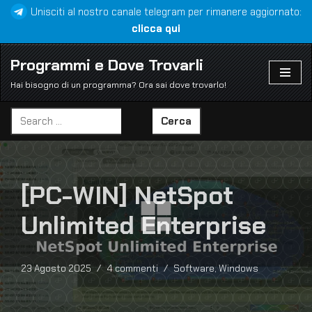
Unisciti al nostro canale telegram per rimanere aggiornato:
clicca qui
Vai
al
Programmi e Dove Trovarli
contenuto
Hai bisogno di un programma? Ora sai dove trovarlo!
Cerca
[PC-WIN] NetSpot
Unlimited Enterprise
23 Agosto 2025
4 commenti
Software
,
Windows