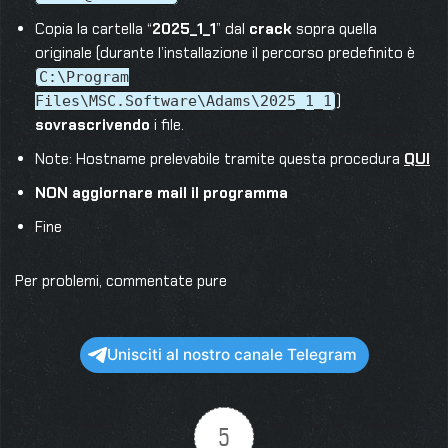
Copia la cartella “
2025_1_1
” dal
crack
sopra quella
originale (durante l’installazione il percorso predefinito è
C:\Program
)
Files\MSC.Software\Adams\2025_1_1
sovrascrivendo
i file.
Note: Hostname prelevabile tramite questa procedura
QUI
NON aggiornare mail il programma
Fine
Per problemi, commentate pure
Unisciti al nostro canale Telegram
5