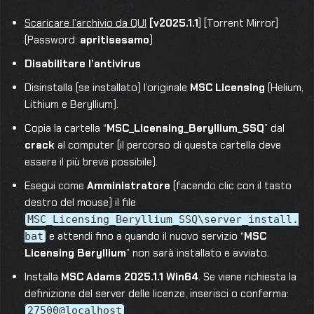
Scaricare l’archivio da QUI
[v2025.1.1
] [Torrent Mirror]
(Password:
apritisesamo
)
Disabilitare l’antivirus
Disinstalla (se installato) l’originale
MSC Licensing
(Helium,
Lithium e Beryllium).
Copia la cartella “
MSC_Licensing_Beryllium_SSQ
” dal
crack
al computer (il percorso di questa cartella deve
essere il più breve possibile).
Esegui come
Amministratore
(facendo clic con il tasto
destro del mouse) il file
MSC_Licensing_Beryllium_SSQ\server_install.
e attendi fino a quando il nuovo servizio “
MSC
bat
Licensing Beryllium
” non sarà installato e avviato.
Installa
MSC Adams 2025.1.1 Win64
. Se viene richiesta la
definizione del server delle licenze, inserisci o conferma:
27500@localhost