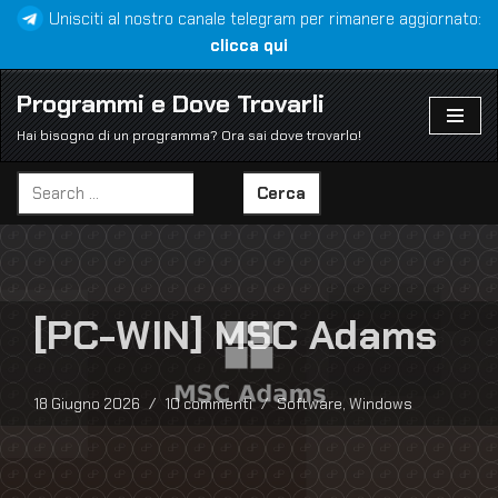
Unisciti al nostro canale telegram per rimanere aggiornato:
clicca qui
Vai
al
Programmi e Dove Trovarli
contenuto
Hai bisogno di un programma? Ora sai dove trovarlo!
Cerca
[PC-WIN] MSC Adams
18 Giugno 2026
10 commenti
Software
,
Windows