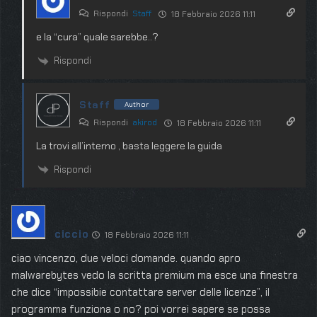
Rispondi
Staff
18 Febbraio 2026 11:11
e la “cura” quale sarebbe..?
Rispondi
Staff
Author
Rispondi
akirod
18 Febbraio 2026 11:11
La trovi all’interno , basta leggere la guida
Rispondi
ciccio
18 Febbraio 2026 11:11
ciao vincenzo, due veloci domande. quando apro
malwarebytes vedo la scritta premium ma esce una finestra
che dice “impossibie contattare server delle licenze”, il
programma funziona o no? poi vorrei sapere se possa