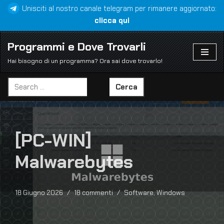
Unisciti al nostro canale telegram per rimanere aggiornato:
clicca qui
Vai
al
Programmi e Dove Trovarli
contenuto
Hai bisogno di un programma? Ora sai dove trovarlo!
Cerca
[PC-WIN]
Malwarebytes
18 Giugno 2026
18 commenti
Software
,
Windows