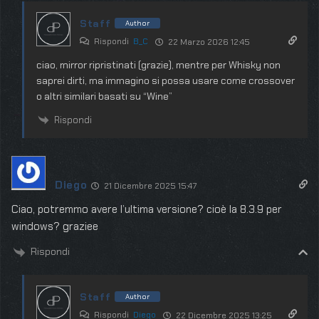
Staff
Author
Rispondi
B_C
22 Marzo 2026 12:45
ciao, mirror ripristinati (grazie), mentre per Whisky non
saprei dirti, ma immagino si possa usare come crossover
o altri similari basati su “Wine”
Rispondi
Diego
21 Dicembre 2025 15:47
Ciao, potremmo avere l’ultima versione? cioè la 8.3.9 per
windows? graziee
Rispondi
Staff
Author
Rispondi
Diego
22 Dicembre 2025 13:25