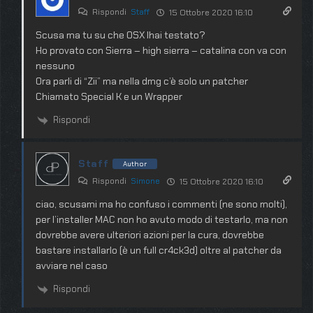
Rispondi
Staff
15 Ottobre 2020 16:10
Scusa ma tu su che OSX lhai testato?
Ho provato con Sierra – high sierra – catalina con va con
nessuno
Ora parli di “Zii” ma nella dmg c’è solo un patcher
Chiamato Special K e un Wrapper
Rispondi
Staff
Author
Rispondi
Simone
15 Ottobre 2020 16:10
ciao, scusami ma ho confuso i commenti (ne sono molti),
per l’installer MAC non ho avuto modo di testarlo, ma non
dovrebbe avere ulteriori azioni per la cura, dovrebbe
bastare installarlo (è un full cr4ck3d) oltre al patcher da
avviare nel caso
Rispondi