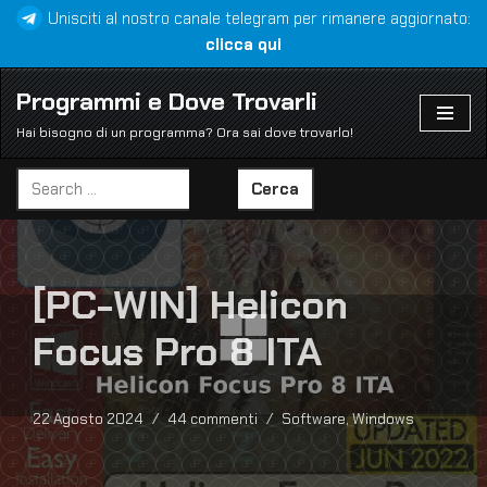
Unisciti al nostro canale telegram per rimanere aggiornato:
clicca qui
Vai
al
Programmi e Dove Trovarli
contenuto
Hai bisogno di un programma? Ora sai dove trovarlo!
Cerca
[PC-WIN] Helicon
Focus Pro 8 ITA
22 Agosto 2024
44 commenti
Software
,
Windows