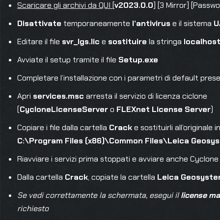
Scaricare gli archivi da QUI
[
v2023.0.0
] [3 Mirror] [Passw
Disattivate
temporaneamente
l’antivirus
e il sistema
U
Editare il file
svr_lgs.lic
e
sostituire
la stringa
localhos
Avviate il setup tramite il file
Setup.exe
Completare l’installazione con i parametri di default prese
Apri
services.msc
arresta il servizio di licenza ciclone
(
CycloneLicenseServer
o
FLEXnet License Server
)
Copiare i file dalla cartella
Crack
e sostituirli all’originale i
C:\Program Files (x86)\Common Files\Leica Geosy
Riavviare i servizi prima stoppati e avviare anche Cyclone
Dalla cartella
Crack
, copiate la cartella
Leica Geosyst
Se vedi correttamente la schermata, esegui il
license m
richiesto