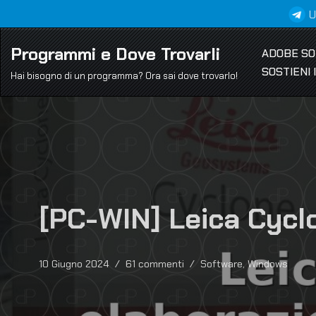
U
Vai
Programmi e Dove Trovarli
ADOBE S
al
SOSTIENI
contenuto
Hai bisogno di un programma? Ora sai dove trovarlo!
[PC-WIN] Leica Cyclo
10 Giugno 2024
61 commenti
Software
,
Windows