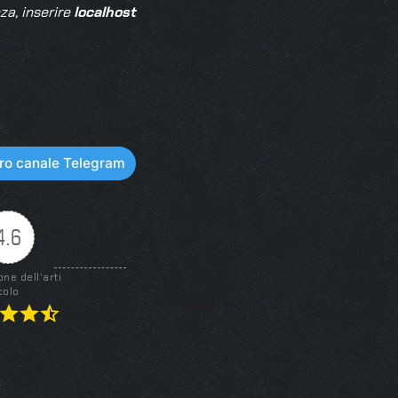
za, inserire
localhost
stro canale Telegram
4.6
one dell'arti
colo