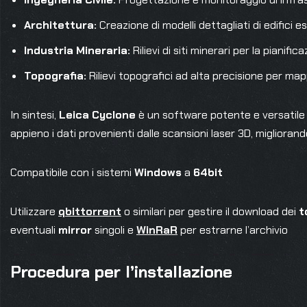
Architettura:
Creazione di modelli dettagliati di edifici es
Industria Mineraria:
Rilievi di siti minerari per la pianific
Topografia:
Rilievi topografici ad alta precisione per map
In sintesi,
Leica Cyclone
è un software potente e versatile c
appieno i dati provenienti dalle scansioni laser 3D, migliorando
Compatibile con i sistemi
Windows
a
64bit
Utilizzare
qbittorrent
o similari per gestire il download dei
t
eventuali
mirror
singoli e
WinRaR
per estrarne l’archivio
Procedura per l’installazione