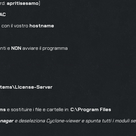
ord:
apritisesamo
]
AC
t
con il vostro
hostname
nti e
NON
avviare il programma
n
stems\License-Server
ems
e sostituire i file e cartelle in:
C:\Program Files
anager
e deseleziona Cyclone-viewer e spunta tutti i moduli se