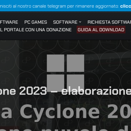
nisciti al nostro canale telegram per rimanere aggiornato:
clic
OFTWARE
PC GAMES
SOFTWARE
RICHIESTA SOFTWA
 IL PORTALE CON UNA DONAZIONE
GUIDA AL DOWNLOAD
ne 2023 – elaborazione