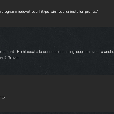
.programmiedovetrovarli.it/pc-win-revo-uninstaller-pro-ita/
iornamenti. Ho bloccato la connessione in ingresso e in uscita anch
are? Grazie
ento