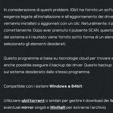
In considerazione di questi problemi, IObit ha fornito un soft
esigenze legate all’installazione e all’aggiornamento dei driv
verranno installati o aggiornati con un clic. Naturalmente, 
correttamente. Dopo aver premuto il pulsante SCAN, questo s
del sistema e il risultato viene fornito sotto forma di un el
selezionato gli elementi desiderati.
Questo programma si basa su tecnologie cloud per trovare e 
anche possibile eseguire il backup dei driver. Questo backu
sul sistema desiderato dallo stesso programma.
Compatibile con i sistemi
Windows a 64bit
.
Utilizzare
qbittorrent
o similari per gestire il download dei
t
eventuali
mirror
singoli e
WinRaR
per estrarne l’archivio