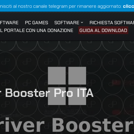
nisciti al nostro canale telegram per rimanere aggiornato:
clic
OFTWARE
PC GAMES
SOFTWARE
RICHIESTA SOFTWA
 IL PORTALE CON UNA DONAZIONE
GUIDA AL DOWNLOAD
r Booster Pro ITA