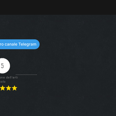
stro canale Telegram
5
one dell'arti
colo