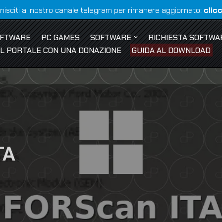
nisciti al nostro canale telegram per rimanere aggiornato:
clic
OFTWARE
PC GAMES
SOFTWARE
RICHIESTA SOFTWA
 IL PORTALE CON UNA DONAZIONE
GUIDA AL DOWNLOAD
TA