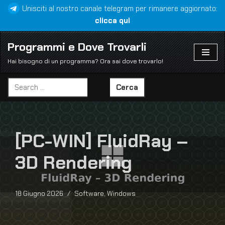
Unisciti al nostro canale telegram per rimanere aggiornato:
clicca qui
Vai
al
Programmi e Dove Trovarli
contenuto
Hai bisogno di un programma? Ora sai dove trovarlo!
Cerca
[PC-WIN] FluidRay –
3D Rendering
18 Giugno 2026
Software
,
Windows