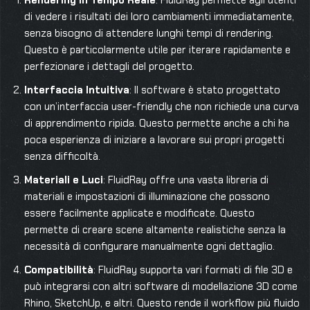
Rendering in Tempo Reale
: FluidRay permette agli utenti
di vedere i risultati dei loro cambiamenti immediatamente,
senza bisogno di attendere lunghi tempi di rendering.
Questo è particolarmente utile per iterare rapidamente e
perfezionare i dettagli del progetto.
Interfaccia Intuitiva
: Il software è stato progettato
con un’interfaccia user-friendly che non richiede una curva
di apprendimento ripida. Questo permette anche a chi ha
poca esperienza di iniziare a lavorare sui propri progetti
senza difficoltà.
Materiali e Luci
: FluidRay offre una vasta libreria di
materiali e impostazioni di illuminazione che possono
essere facilmente applicate e modificate. Questo
permette di creare scene altamente realistiche senza la
necessità di configurare manualmente ogni dettaglio.
Compatibilità
: FluidRay supporta vari formati di file 3D e
può integrarsi con altri software di modellazione 3D come
Rhino, SketchUp, e altri. Questo rende il workflow più fluido