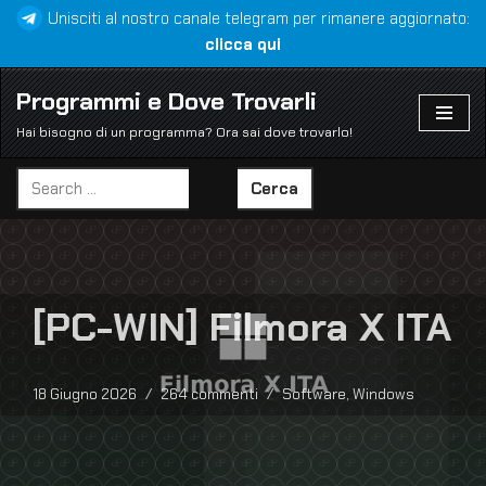
Unisciti al nostro canale telegram per rimanere aggiornato:
clicca qui
Vai
al
Programmi e Dove Trovarli
contenuto
Hai bisogno di un programma? Ora sai dove trovarlo!
Cerca
[PC-WIN] Filmora X ITA
18 Giugno 2026
264 commenti
Software
,
Windows