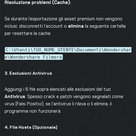
Risoluzione problemi (Cache):
Se durante l’esportazione gli asset premium non vengono
inclusi, disconnetti l’account o
elimina
la seguente cartella
per resettare la cache:
C:\Utenti\TUO_NOME_UTENTE\Documenti\Wondershar
e\Wondershare Filmora
3. Esclusioni Antivirus
Aggiungi i 6 file sopra elencati alle esclusioni del tuo
Antivirus
. Spesso crack e patch vengono segnalati come
virus (Falsi Positivi); se l’antivirus li rileva o li elimina, il
programma non funzionerà.
4. File Hosts (Opzionale)