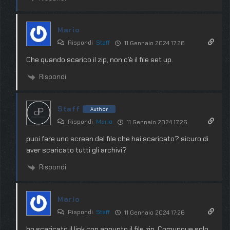
Mario
Rispondi
Staff
11 Gennaio 2024 17:26
Che quando scarico il zip, non c’è il file set up.
Rispondi
Staff
Author
Rispondi
Mario
11 Gennaio 2024 17:26
puoi fare uno screen del file che hai scaricato? sicuro di
aver scaricato tutti gli archivi?
Rispondi
Mario
Rispondi
Staff
11 Gennaio 2024 17:26
ho scaricato il link con appunto il file zip. Comunque solo