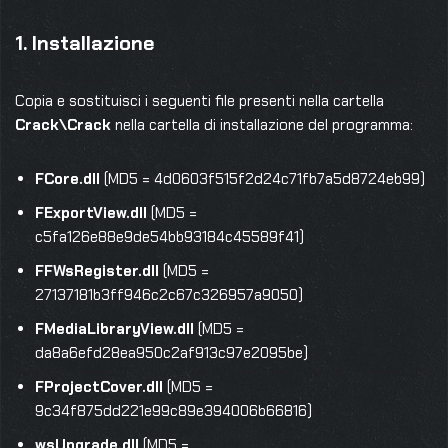
1. Installazione
Copia e sostituisci i seguenti file presenti nella cartella
Crack\Crack
nella cartella di installazione del programma:
FCore.dll
(MD5 = 4d0603f515f2d24c71fb7a5d8724eb99)
FExportView.dll
(MD5 =
c5fa126e88e9de54bb93184c45589f41)
FFWsRegister.dll
(MD5 =
27137181b3ff946c2c67c326957a9050)
FMediaLibraryView.dll
(MD5 =
da8a6efd28ea950c2af913c97e2095be)
FProjectCover.dll
(MD5 =
9c34f875dd221e99c89e394006b66816)
wsUpgrade.dll
(MD5 =