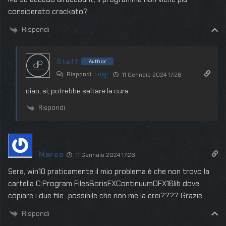
considerato crackato?
Rispondi
Staff
Author
Rispondi
Luigi
11 Gennaio 2024 17:26
ciao, si, potrebbe saltare la cura
Rispondi
Marco
11 Gennaio 2024 17:26
Sera, win10 praticamente il mio problema è che non trovo la
cartella C:Program FilesBorisFXContinuumOFX16lib dove
copiare i due file…possibile che non me la crei???? Grazie
Rispondi