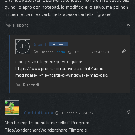
C:WindowsSystem32Driversetchosts, non è un file eseguibile
quindi lo apro con notepad, lo modifico e lo salvo, ma poi non
mi permette di salvarlo nella stessa cartella… grazie!
Rispondi
Staff
Author
Rispondi
chris
11 Gennaio 2024 17:26
ciao, prova a leggere questa guida:
https://www.programmiedovetrovarli.it/come-
modificare-il-file-hosts-di-windows-e-mac-osx/
Rispondi
Yoshi di lana
11 Gennaio 2024 17:26
Non ho capito se nella cartella C:Program
FilesWondershareWondershare Filmora e