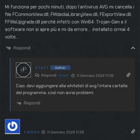
Mi funziona per pochi minuti, dopo l’antivirus AVG mi cancella i
file FCommonView.dll, FMdediaLibraryView.dll, FExportView.dll,
FFWsUpgrade.dll perchè infetti con Win64: Trojan-Gen e il
software non si apre più e mi da errore…. installato ormai 4
volte…
Rispondi
Staff
Author
Rispondi
Mose
11 Gennaio 2024 17:26
Ciao, devi aggiungere alla whitelist di avg l’intera cartella
del programma, così non avrai problemi
Rispondi
ramon
11 Gennaio 2024 17:26