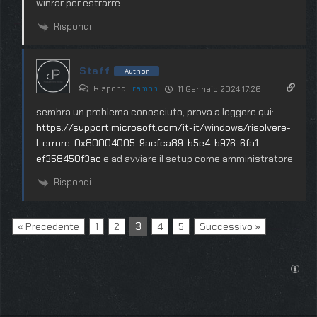
winrar per estrarre
Rispondi
Staff
Author
Rispondi
ramon
11 Gennaio 2024 17:26
sembra un problema conosciuto, prova a leggere qui:
https://support.microsoft.com/it-it/windows/risolvere-
l-errore-0x80004005-9acfca89-b5e4-b976-6fa1-
ef358450f3ac
e ad avviare il setup come amministratore
Rispondi
3
« Precedente
1
2
4
5
Successivo »