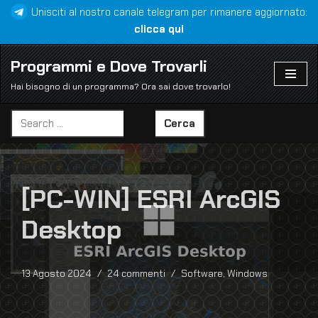
Unisciti al nostro canale telegram per rimanere aggiornato:
clicca qui
Vai
al
Programmi e Dove Trovarli
contenuto
Hai bisogno di un programma? Ora sai dove trovarlo!
Cerca
[PC-WIN] ESRI ArcGIS
Desktop
13 Agosto 2024
24 commenti
Software
,
Windows