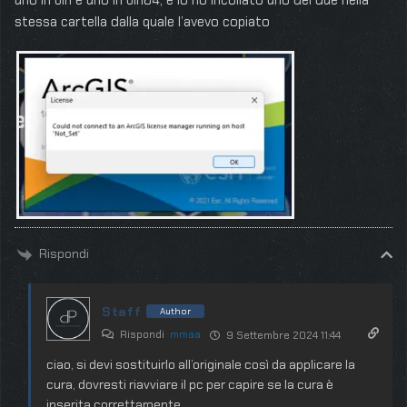
uno in bin e uno in bin64, e io ho incollato uno dei due nella
stessa cartella dalla quale l’avevo copiato
Rispondi
Staff
Author
Rispondi
mmaa
9 Settembre 2024 11:44
ciao, si devi sostituirlo all’originale così da applicare la
cura, dovresti riavviare il pc per capire se la cura è
inserita correttamente