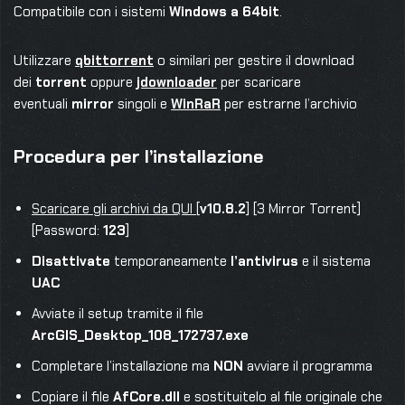
Compatibile con i sistemi
Windows a 64bit
.
Utilizzare
qbittorrent
o similari per gestire il download
dei
torrent
oppure
jdownloader
per scaricare
eventuali
mirror
singoli e
WinRaR
per estrarne l’archivio
Procedura per l’installazione
Scaricare gli archivi da QUI
[
v10.8.2
] [3 Mirror Torrent]
[Password:
123
]
Disattivate
temporaneamente
l’antivirus
e il sistema
UAC
Avviate il setup tramite il file
ArcGIS_Desktop_108_172737.exe
Completare l’installazione ma
NON
avviare il programma
Copiare il file
AfCore.dll
e sostituitelo al file originale che