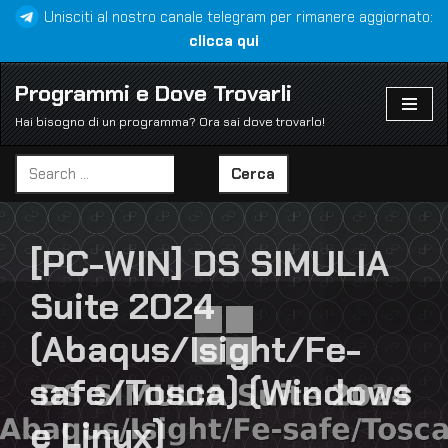
Unisciti al nostro canale telegram per rimanere aggiornato:
clicca qui
Vai
al
Programmi e Dove Trovarli
contenuto
Hai bisogno di un programma? Ora sai dove trovarlo!
Cerca
[PC-WIN] DS SIMULIA
Suite 2024
(Abaqus/Isight/Fe-
safe/Tosca) (Windows
e Linux)