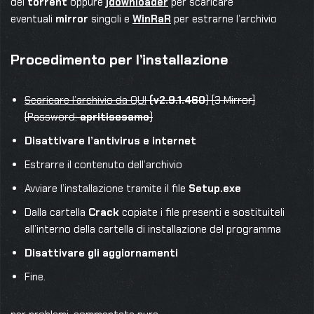
dei
torrent
oppure
jdownloader
per scaricare
eventuali
mirror
singoli e
WinRaR
per estrarne l’archivio
Procedimento per l’installazione
Scaricare l’archivio da QUI
(v2.9.1.460
) [3 Mirror]
(Password:
apritisesamo
)
Disattivare l’antivirus e internet
Estrarre il contenuto dell’archivio
Avviare l’installazione tramite il file
Setup.exe
Dalla cartella
Crack
copiate i file presenti e sostituiteli
all’interno della cartella di installazione del programma
Disattivare gli aggiornamenti
Fine.