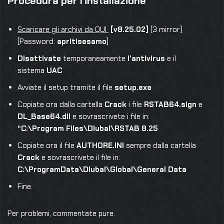
Procedura per l’installazione
Scaricare gli archivi da QUI
[v8.25.02]
(3 mirror)
[Password:
apritisesamo
]
Disattivate
temporaneamente
l’antivirus
e il
sistema
UAC
Avviate il setup tramite il file
setup.exe
Copiate ora dalla cartella
Crack
i file
RSTAB64.sign
e
DL_Base64.dll
e sovrascrivete i file in:
“C:\Program Files\Dlubal\RSTAB 8.25
Copiate ora il file
AUTHORE.INI
sempre dalla cartella
Crack
e sovrascrivete il file in:
C:\ProgramData\Dlubal\Global\General Data
Fine.
Per problemi, commentate pure.