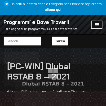
Unisciti al nostro canale telegram per rimanere aggiornato:
clicca qui
Vai
al
Programmi e Dove Trovarli
contenuto
Hai bisogno di un programma? Ora sai dove trovarlo!
Cerca
[PC-WIN] Dlubal
RSTAB 8 – 2021
4 Giugno 2021
8 commenti
Software
,
Windows