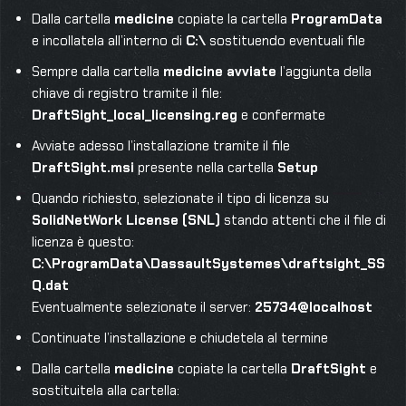
Dalla cartella
medicine
copiate la cartella
ProgramData
e incollatela all’interno di
C:\
sostituendo eventuali file
Sempre dalla cartella
medicine
avviate
l’aggiunta della
chiave di registro tramite il file:
DraftSight_local_licensing.reg
e confermate
Avviate adesso l’installazione tramite il file
DraftSight.msi
presente nella cartella
Setup
Quando richiesto, selezionate il tipo di licenza su
SolidNetWork License (SNL)
stando attenti che il file di
licenza è questo:
C:\ProgramData\DassaultSystemes\draftsight_SS
Q.dat
Eventualmente selezionate il server:
25734@localhost
Continuate l’installazione e chiudetela al termine
Dalla cartella
medicine
copiate la cartella
DraftSight
e
sostituitela alla cartella: