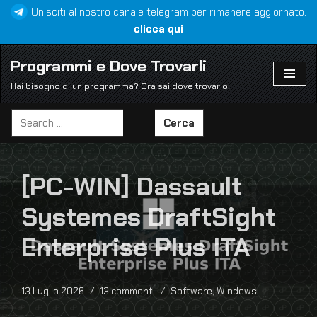
Unisciti al nostro canale telegram per rimanere aggiornato:
clicca qui
Vai
al
Programmi e Dove Trovarli
contenuto
Hai bisogno di un programma? Ora sai dove trovarlo!
Cerca
[PC-WIN] Dassault
Systemes DraftSight
Enterprise Plus ITA
13 Luglio 2026
13 commenti
Software
,
Windows