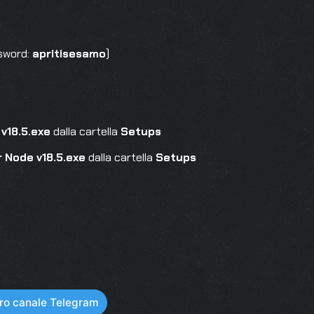
ssword:
apritisesamo
)
 v18.5.exe
dalla cartella
Setups
r Node v18.5.exe
dalla cartella
Setups
stro canale Telegram