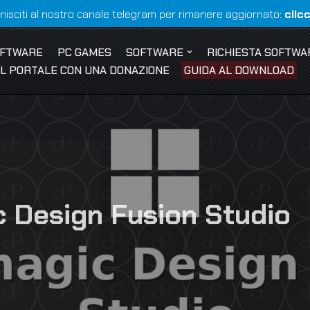
nisciti al nostro canale telegram per rimanere aggiornato:
clic
OFTWARE
PC GAMES
SOFTWARE
RICHIESTA SOFTWA
 IL PORTALE CON UNA DONAZIONE
GUIDA AL DOWNLOAD
 Design Fusion Studio