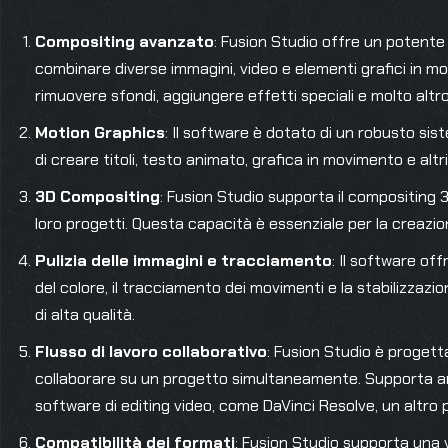
Compositing avanzato
: Fusion Studio offre un potente
combinare diverse immagini, video e elementi grafici in mod
rimuovere sfondi, aggiungere effetti speciali e molto altr
Motion Graphics
: Il software è dotato di un robusto si
di creare titoli, testo animato, grafica in movimento e altri
3D Compositing
: Fusion Studio supporta il compositing 
loro progetti. Questa capacità è essenziale per la creazione
Pulizia delle immagini e tracciamento
: Il software off
del colore, il tracciamento dei movimenti e la stabilizzaz
di alta qualità.
Flusso di lavoro collaborativo
: Fusion Studio è progetta
collaborare su un progetto simultaneamente. Supporta anc
software di editing video, come DaVinci Resolve, un altro
Compatibilità dei formati
: Fusion Studio supporta una 