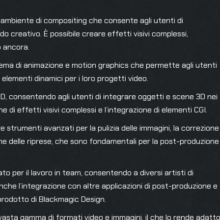
 ambiente di compositing che consente agli utenti di
o creativo. È possibile creare effetti visivi complessi,
o ancora.
stema di animazione e motion graphics che permette agli utenti
 elementi dinamici per i loro progetti video.
3D, consentendo agli utenti di integrare oggetti e scene 3D nei
 di effetti visivi complessi e l’integrazione di elementi CGI.
re strumenti avanzati per la pulizia delle immagini, la correzione
ione delle riprese, che sono fondamentali per la post-produzione
to per il lavoro in team, consentendo a diversi artisti di
he l’integrazione con altre applicazioni di post-produzione e
 prodotto di Blackmagic Design.
vasta gamma di formati video e immagini, il che lo rende adatt