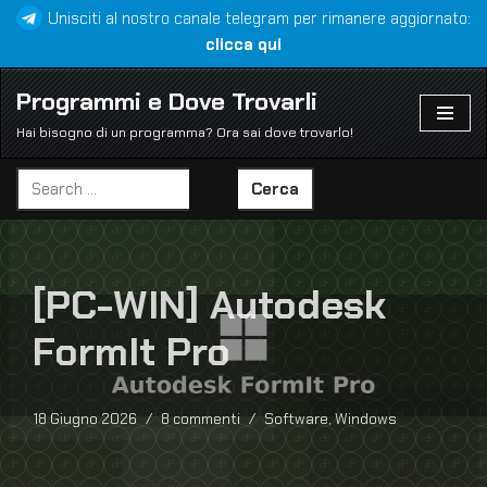
Unisciti al nostro canale telegram per rimanere aggiornato:
clicca qui
Vai
al
Programmi e Dove Trovarli
contenuto
Hai bisogno di un programma? Ora sai dove trovarlo!
Cerca
[PC-WIN] Autodesk
FormIt Pro
18 Giugno 2026
8 commenti
Software
,
Windows