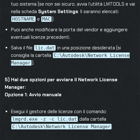
tuo sistema (se non sei sicuro, avvia l’utilità LMTOOLS e vai
nella scheda
System Settings
: lì saranno elencati
e
).
HOSTNAME
MAC
Puoi anche modificare la porta del vendor e aggiungere
eventuali licenze precedenti.
Salva il file
in una posizione desiderata (si
lic.dat
consiglia la cartella
C:\Autodesk\Network License
).
Manager
5) Hai due opzioni per avviare il Network License
Manager:
Opzione 1: Avvio manuale
Esegui il gestore delle licenze con il comando:
dalla cartella
lmgrd.exe -z -c lic.dat
.
C:\Autodesk\Network License Manager