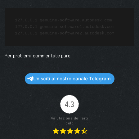
127.0.0.1 genuine-software.autodesk.com  

127.0.0.1 genuine-software1.autodesk.com  

127.0.0.1 genuine-software2.autodesk.com
Per problemi, commentate pure.
Unisciti al nostro canale Telegram
4.3
Valutazione dell'arti
colo