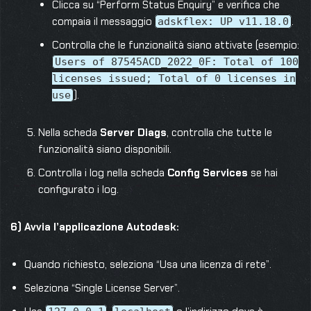
Clicca su “Perform Status Enquiry” e verifica che
compaia il messaggio
.
adskflex: UP v11.18.0
Controlla che le funzionalità siano attivate (esempio:
Users of 87545ACD_2022_0F: Total of 100
licenses issued; Total of 0 licenses in
).
use
Nella scheda
Server Diags
, controlla che tutte le
funzionalità siano disponibili.
Controlla i log nella scheda
Config Services
se hai
configurato i log.
6) Avvia l’applicazione Autodesk:
Quando richiesto, seleziona “Usa una licenza di rete”.
Seleziona “Single License Server”.