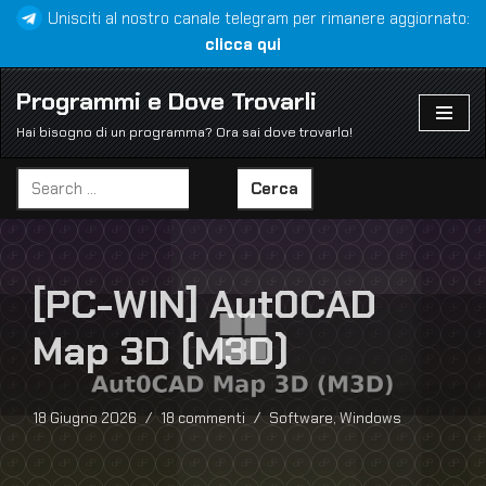
Unisciti al nostro canale telegram per rimanere aggiornato:
clicca qui
Vai
al
Programmi e Dove Trovarli
contenuto
Hai bisogno di un programma? Ora sai dove trovarlo!
Cerca
[PC-WIN] Aut0CAD
Map 3D (M3D)
18 Giugno 2026
18 commenti
Software
,
Windows