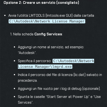
Opzione 2: Creare un servizio (consigliato)
Avvia l’utilità LMTOOLS (lmtools.exe GUI) dalla cartella
.
C:\Autodesk\Network License Manager
Nella scheda
Config Services
:
Aggiungi un nome al servizio, ad esempio:
“Autodesk”.
Specifica il percorso:
C:\Autodesk\Network
.
License Manager\lmgrd.exe
Indica il percorso del file di licenza (lic.dat) salvato in
precedenza.
Aggiungi un file vuoto per i log di debug (opzionale).
Spunta le caselle “Start Server at Power Up” e “Use
Services”.