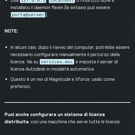
Usa
,
o l’indirizzo dove è
127.0.0.1
localhost
installato il daemon flexlm (la sintassi può essere
).
porta@server
NOTE:
In alcuni casi, dopo il riavvio del computer, potrebbe essere
necessario configurare manualmente il percorso della
licenza. Vai su
e imposta il server di
services.msc
licenza Autodesk in modalità automatica.
Questo è un mix di Magnitude e Xforce: usalo come
preferisci.
Puoi anche configurare un sistema di licenza
distribuita
, con una macchina che serve tutte le licenze.