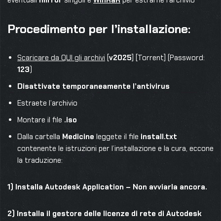
eventuali
mirror
singoli e
WinRaR
per estrarne l’archivio
Procedimento per l’installazione:
Scaricare da QUI gli archivi
[
v2025
] [Torrent] (Password:
123
)
Disattivate temporaneamente l’antivirus
Estraete l’archivio
Montare il file
.iso
Dalla cartella
Medicine
leggete il file
install.txt
contenente le istruzioni per l’installazione e la cura, eccone
la traduzione:
1) Installa Autodesk Application – Non avviarla ancora.
2) Installa il gestore delle licenze di rete di Autodesk