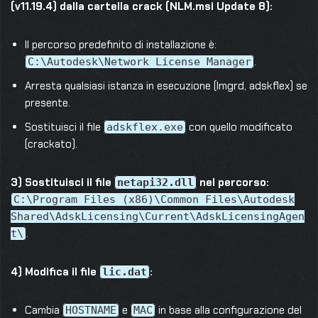
(v11.19.4) dalla cartella crack (NLM.msi Update 8):
Il percorso predefinito di installazione è:
.
C:\Autodesk\Network License Manager
Arresta qualsiasi istanza in esecuzione (lmgrd, adskflex) se
presente.
Sostituisci il file
con quello modificato
adskflex.exe
(crackato).
3) Sostituisci il file
nel percorso:
netapi32.dll
C:\Program Files (x86)\Common Files\Autodesk
Shared\AdskLicensing\Current\AdskLicensingAgen
.
t\
4) Modifica il file
:
lic.dat
Cambia
e
in base alla configurazione del
HOSTNAME
MAC