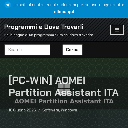
Unisciti al nostro canale telegram per rimanere aggiornato:
clicca qui
Vai
al
Programmi e Dove Trovarli
contenuto
Hai bisogno di un programma? Ora sai dove trovarlo!
Cerca
[PC-WIN] AOMEI
Partition Assistant ITA
18 Giugno 2026
Software
,
Windows