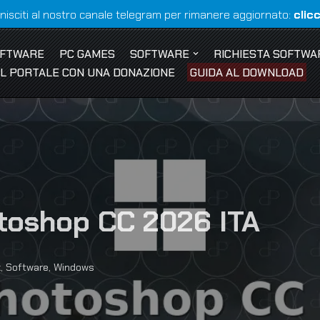
nisciti al nostro canale telegram per rimanere aggiornato:
clic
OFTWARE
PC GAMES
SOFTWARE
RICHIESTA SOFTWA
 IL PORTALE CON UNA DONAZIONE
GUIDA AL DOWNLOAD
toshop CC 2026 ITA
k
,
Software
,
Windows