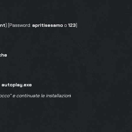
ent
) (Password:
apritisesamo
o
123
)
che
e
autoplay.exe
cco” e continuate le installazion
i