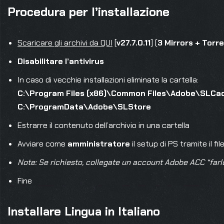
Procedura per l’installazione
Scaricare gli archivi da QUI
[
v27.7.0.11
] (
3 Mirrors
+ Torr
Disabilitare l’antivirus
In caso di vecchie installazioni eliminate la cartella:
C:\Program Files (x86)\Common Files\Adobe\SLCa
C:\ProgramData\Adobe\SLStore
Estrarre il contenuto dell’archivio in una cartella
Avviare come
amministratore
il setup di PS tramite il fil
Note: Se richiesto, collegate un account Adobe ACC “farlo
Fine
Installare Lingua in Italiano