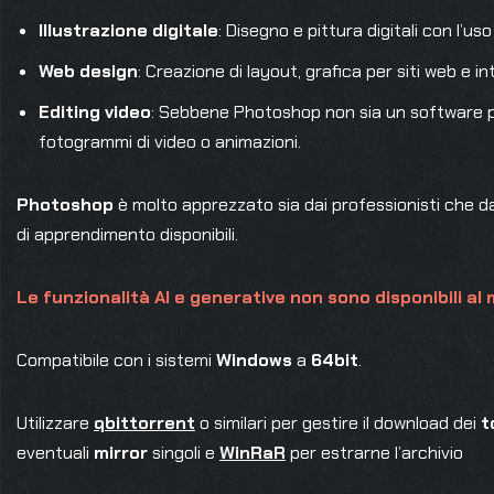
Illustrazione digitale
: Disegno e pittura digitali con l’us
Web design
: Creazione di layout, grafica per siti web e 
Editing video
: Sebbene Photoshop non sia un software pe
fotogrammi di video o animazioni.
Photoshop
è molto apprezzato sia dai professionisti che dai
di apprendimento disponibili.
Le funzionalità AI e generative non sono disponibili a
Compatibile con i sistemi
Windows
a
64bit
.
Utilizzare
qbittorrent
o similari per gestire il download dei
t
eventuali
mirror
singoli e
WinRaR
per estrarne l’archivio