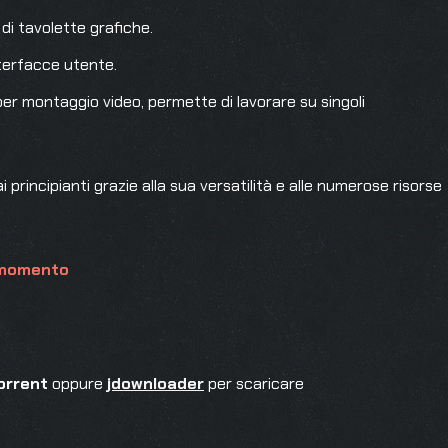
o di tavolette grafiche.
interfacce utente.
r montaggio video, permette di lavorare su singoli
 principianti grazie alla sua versatilità e alle numerose risorse
l momento
orrent
oppure
jdownloader
per scaricare