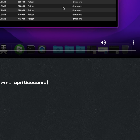
ssword:
apritisesamo
)