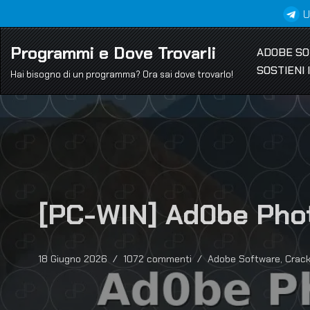
U
Vai
Programmi e Dove Trovarli
ADOBE S
al
SOSTIENI
contenuto
Hai bisogno di un programma? Ora sai dove trovarlo!
[PC-WIN] Ad0be Pho
18 Giugno 2026
1072 commenti
Adobe Software
,
Crac