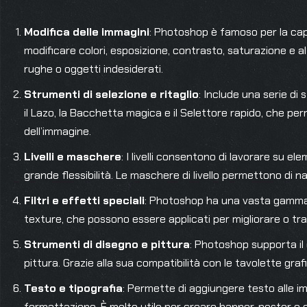
Modifica delle immagini
: Photoshop è famoso per la capa
modificare colori, esposizione, contrasto, saturazione e a
rughe o oggetti indesiderati.
Strumenti di selezione e ritaglio
: Include una serie di
il Lazo, la Bacchetta magica e il Selettore rapido, che pe
dell’immagine.
Livelli e maschere
: I livelli consentono di lavorare su el
grande flessibilità. Le maschere di livello permettono di na
Filtri e effetti speciali
: Photoshop ha una vasta gamma di
texture, che possono essere applicati per migliorare o tr
Strumenti di disegno e pittura
: Photoshop supporta il 
pittura. Grazie alla sua compatibilità con le tavolette grafich
Testo e tipografia
: Permette di aggiungere testo alle i
formattazione. È molto utile per creare banner, poster o c