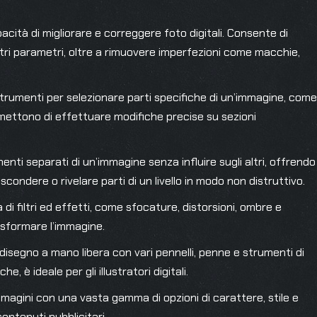
cità di migliorare e correggere foto digitali. Consente di
ltri parametri, oltre a rimuovere imperfezioni come macchie,
 strumenti per selezionare parti specifiche di un’immagine, come
rmettono di effettuare modifiche precise su sezioni
ementi separati di un’immagine senza influire sugli altri, offrendo
scondere o rivelare parti di un livello in modo non distruttivo.
 filtri ed effetti, come sfocature, distorsioni, ombre e
asformare l’immagine.
disegno a mano libera con vari pennelli, penne e strumenti di
e, è ideale per gli illustratori digitali.
mmagini con una vasta gamma di opzioni di carattere, stile e
ontenuti pubblicitari.