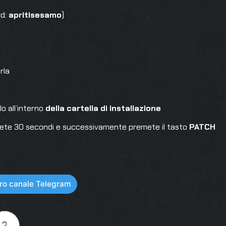
rd:
apritisesamo
)
rla
o all’interno
della cartella di installazione
ete 30 secondi e successivamente premete il tasto
PATCH
stro canale Telegram