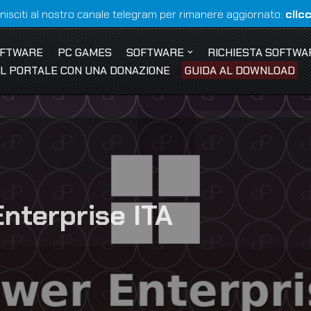
nisciti al nostro canale telegram per rimanere aggiornato:
clic
OFTWARE
PC GAMES
SOFTWARE
RICHIESTA SOFTWA
 IL PORTALE CON UNA DONAZIONE
GUIDA AL DOWNLOAD
nterprise ITA