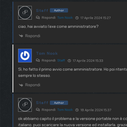
Staff
Author
Rispondi
Tom Nook
17 Aprile 2024 15:27
ciao, hai avviato l’exe come amministratore?
Rispondi
Tom Nook
Rispondi
Staff
17 Aprile 2024 15:33
Sì, ho fatto il primo avvio come amministratore. Ho poi ritent
sempre lo stesso.
Rispondi
Staff
Author
Rispondi
Tom Nook
18 Aprile 2024 15:37
ok abbiamo capito il problema e la versione portable non è co
italiano. puoi scaricare la nuova versione ed installarla. gra