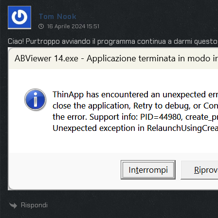
Tom Nook
16 Aprile 2024 15:51
Ciao! Purtroppo avviando il programma continua a darmi questo
Rispondi