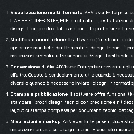
Visualizzazione multi-formato
: ABViewer Enterprise su
DWF, HPGL, IGES, STEP, PDF e molti altri. Questa funzionali
disegni tecnici e di collaborare con altri professionisti che 
Modifica e annotazione
: Il software offre strumenti d
apportare modifiche direttamente ai disegni tecnici. È pos
misurazioni, simboli e altro ancora ai disegni, facilitando 
Conversione di file
: ABViewer Enterprise consente agli u
all’altro. Questo è particolarmente utile quando è necessa
diversi o quando è necessario inviare i disegni in formati s
Stampa e pubblicazione
: Il software offre funzionalità
stampare i propri disegni tecnici con precisione e nitidezz
layout di stampa complessi per documenti tecnici dettagli
Misurazioni e markup
: ABViewer Enterprise include str
misurazioni precise sui disegni tecnici. È possibile misurare