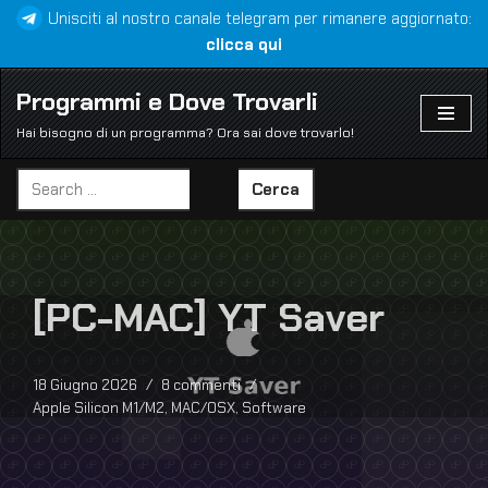
Unisciti al nostro canale telegram per rimanere aggiornato:
clicca qui
Vai
al
Programmi e Dove Trovarli
contenuto
Hai bisogno di un programma? Ora sai dove trovarlo!
Cerca
[PC-MAC] YT Saver
18 Giugno 2026
8 commenti
Apple Silicon M1/M2
,
MAC/OSX
,
Software