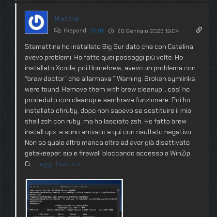
Mattia
Rispondi
Staff
20 Gennaio 2023 19:04
Stamattina ho installato Big Sur dato che con Catalina
avevo problemi. Ho fatto quei passaggi più volte. Ho
installato Xcode, poi Homebrew, avevo un problema con
“brew doctor” che allarmava ” Warning: Broken symlinks
were found. Remove them with brew cleanup“, così ho
proceduto con cleanup e sembrava funzionare. Poi ho
installato chruby, dopo non sapevo se sostituire il mio
shell zsh con ruby, ma ho lasciato zsh. Ho fatto brew
install upx, e sono arrivato a qui con risultato negativo.
Non so quale altro manca oltre ad aver già disattivato
gatekeeper, sip e firewall bloccando accesso a WinZip.
Ci
…
Leggi il resto »