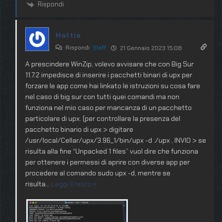
Rispondi
Mattia
Rispondi
Staff
21 Gennaio 2023 15:08
A prescindere WinZip, volevo avvisare che con Big Sur
11.7.2 impedisce di inserire i pacchetti binari di upx per
forzare le app come hai linkato le istruzioni su cosa fare
nel caso di big sur con tutti quei comandi ma non
funziona nel mio caso per mancanza di un pacchetto
particolare di upx. (per controllare la presenza del
pacchetto binario di upx > digitare
/usr/local/Cellar/upx/3.96_1/bin/upx -d ./upx , INVIO > se
risulta alla fine “Unpacked 1 files” vuol dire che funziona
per ottenere i permessi di aprire con diverse app per
procedere al comando sudo upx -d, mentre se
risulta
…
Leggi il resto »