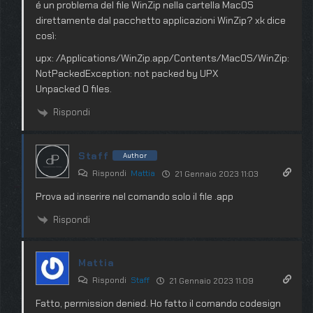
é un problema del file WinZip nella cartella MacOS
direttamente dal pacchetto applicazioni WinZip? xk dice
così:
upx: /Applications/WinZip.app/Contents/MacOS/WinZip:
NotPackedException: not packed by UPX
Unpacked 0 files.
Rispondi
Staff
Author
Rispondi
Mattia
21 Gennaio 2023 11:03
Prova ad inserire nel comando solo il file .app
Rispondi
Mattia
Rispondi
Staff
21 Gennaio 2023 11:09
Fatto, permission denied. Ho fatto il comando codesign