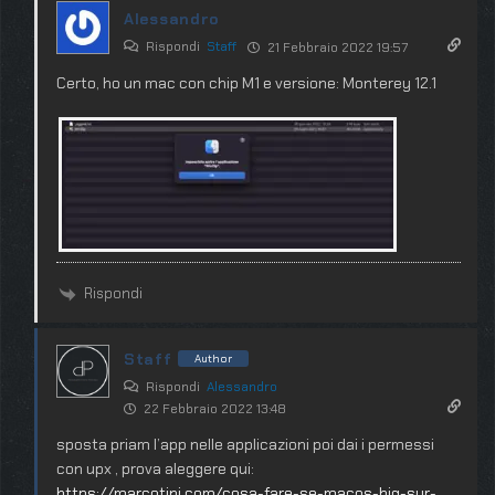
Alessandro
Rispondi
Staff
21 Febbraio 2022 19:57
Certo, ho un mac con chip M1 e versione: Monterey 12.1
Rispondi
Staff
Author
Rispondi
Alessandro
22 Febbraio 2022 13:48
sposta priam l’app nelle applicazioni poi dai i permessi
con upx , prova aleggere qui:
https://marcotini.com/cosa-fare-se-macos-big-sur-