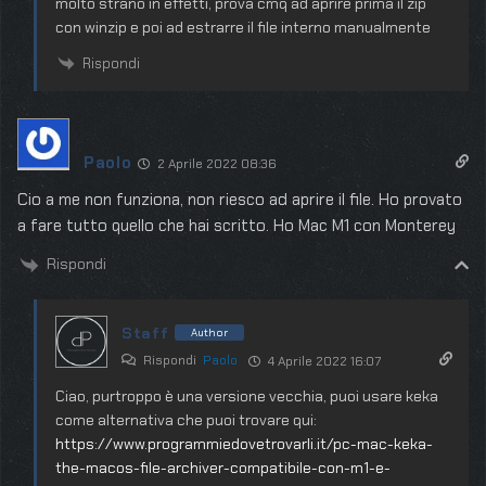
molto strano in effetti, prova cmq ad aprire prima il zip
con winzip e poi ad estrarre il file interno manualmente
Rispondi
Paolo
2 Aprile 2022 08:36
Cio a me non funziona, non riesco ad aprire il file. Ho provato
a fare tutto quello che hai scritto. Ho Mac M1 con Monterey
Rispondi
Staff
Author
Rispondi
Paolo
4 Aprile 2022 16:07
Ciao, purtroppo è una versione vecchia, puoi usare keka
come alternativa che puoi trovare qui:
https://www.programmiedovetrovarli.it/pc-mac-keka-
the-macos-file-archiver-compatibile-con-m1-e-