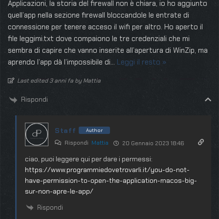
Applicazioni, la storia del firewall non è chiara, io ho aggiunto
quell’app nella sezione firewall bloccandole le entrate di
connessione per tenere acceso il wifi per altro. Ho aperto il
file leggimi.txt dove compaiono le tre credenziali che mi
sembra di capire che vanno inserite all’apertura di WinZip, ma
aprendo l’app dà l’impossibile di
…
Leggi il resto »
Last edited 3 anni fa by Mattia
Rispondi
Staff
Author
Rispondi
Mattia
20 Gennaio 2023 18:46
ciao, puoi leggere qui per dare i permessi:
https://www.programmiedovetrovarli.it/you-do-not-
have-permission-to-open-the-application-macos-big-
sur-non-apre-le-app/
Rispondi