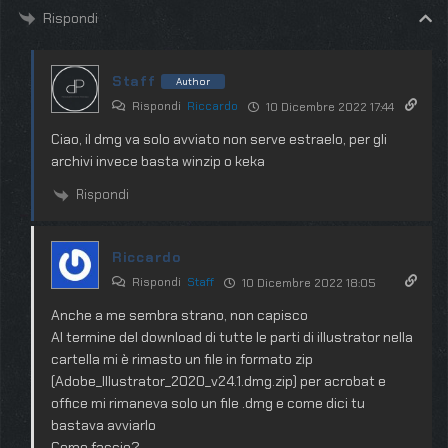
Rispondi
Staff
Author
Rispondi
Riccardo
10 Dicembre 2022 17:44
Ciao, il dmg va solo avviato non serve estraelo, per gli
archivi invece basta winzip o keka
Rispondi
Riccardo
Rispondi
Staff
10 Dicembre 2022 18:05
Anche a me sembra strano, non capisco
Al termine del download di tutte le parti di illustrator nella
cartella mi è rimasto un file in formato zip
(Adobe_Illustrator_2020_v24.1.dmg.zip) per acrobat e
office mi rimaneva solo un file .dmg e come dici tu
bastava avviarlo
Come faccio?