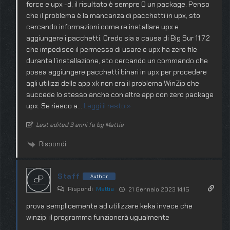
force e upx -d, il risultato è sempre 0 un package. Penso
che il problema è la mancanza di pacchetti in upx, sto
cercando informazioni come re installare upx e
aggiungere i pacchetti. Credo sia a causa di Big Sur 11.7.2
che impedisce il permesso di usare e upx ha zero file
durante l’installazione, sto cercando un commando che
possa aggiungere pacchetti binari in upx per procedere
agli utilizzi delle app xk non era il problema WinZip che
succede lo stesso anche con altre app con zero package
upx. Se riesco a
…
Leggi il resto »
Last edited 3 anni fa by Mattia
Rispondi
Staff
Author
Rispondi
Mattia
21 Gennaio 2023 14:15
prova semplicemente ad utilizzare keka invece che
winzip, il programma funzionerà ugualmente