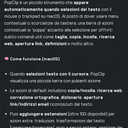
PopClip è un piccolo strumento che
appare
automaticamente quando selezioni del testo
con il
mouse o trackpad su macOS. Al posto di dover usare menu
contestuali o scorciatoie da tastiera, una barra di azioni
contestuali si “poppa” accanto alla selezione per offrirti
subito comandi utili come
taglia, copia, incolla, ricerca
web, apertura link, definizioni
e molto altro.
Come funziona (macOS)
Quando
selezioni testo con il cursore
, PopClip
visualizza una piccola barra con pulsanti azione.
Le azioni di default includono
copia/incolla
,
ricerca web
,
correzione ortografica
,
dizionario
,
apertura
link/indirizzi email
riconosciuti dal testo.
Puoi
aggiungere estensioni
(oltre 100 disponibili) per
azioni extra: traduzioni, trasformazioni del testo
(uppercase/lowercase), invio a servizi esterni, gestione dei