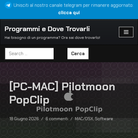
Unisciti al nostro canale telegram per rimanere aggiornato:
clicca qui
Vai
al
Programmi e Dove Trovarli
contenuto
Hai bisogno di un programma? Ora sai dove trovarlo!
Cerca
[PC-MAC] Pilotmoon
PopClip
18 Giugno 2026
6 commenti
MAC/OSX
,
Software