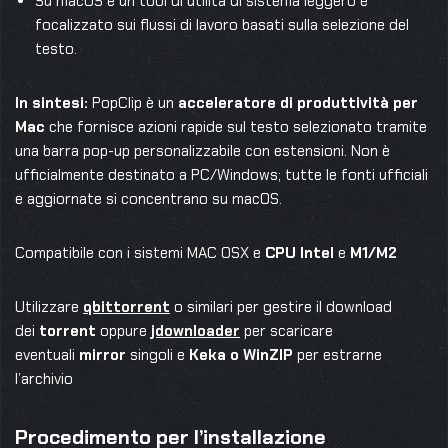
Su macOS è un tool di utilità di sistema leggero e
focalizzato sui flussi di lavoro basati sulla selezione del
testo.
In sintesi:
PopClip è un
acceleratore di produttività per
Mac
che fornisce azioni rapide sul testo selezionato tramite
una barra pop-up personalizzabile con estensioni. Non è
ufficialmente destinato a PC/Windows; tutte le fonti ufficiali
e aggiornate si concentrano su macOS.
Compatibile con i sistemi MAC OSX e
CPU Intel
e
M1/M2
Utilizzare
qbittorrent
o similari per gestire il download
dei
torrent
oppure
jdownloader
per scaricare
eventuali
mirror
singoli e
Keka o WinZIP
per estrarne
l’archivio
Procedimento per l’installazione