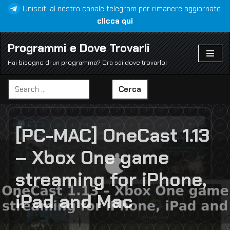
Unisciti al nostro canale telegram per rimanere aggiornato:
clicca qui
Vai
al
Programmi e Dove Trovarli
contenuto
Hai bisogno di un programma? Ora sai dove trovarlo!
Cerca
[PC-MAC] OneCast 1.13
– Xbox One game
streaming for iPhone,
iPad and Mac