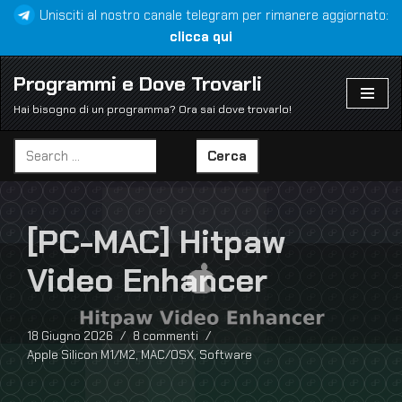
Unisciti al nostro canale telegram per rimanere aggiornato:
clicca qui
Vai
al
Programmi e Dove Trovarli
contenuto
Hai bisogno di un programma? Ora sai dove trovarlo!
Cerca
[PC-MAC] Hitpaw
Video Enhancer
18 Giugno 2026
8 commenti
Apple Silicon M1/M2
,
MAC/OSX
,
Software