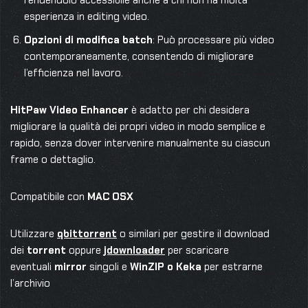
rendendolo accessibile anche a chi non ha molta
esperienza in editing video.
Opzioni di modifica batch
: Può processare più video
contemporaneamente, consentendo di migliorare
l’efficienza nel lavoro.
HitPaw Video Enhancer
è adatto per chi desidera
migliorare la qualità dei propri video in modo semplice e
rapido, senza dover intervenire manualmente su ciascun
frame o dettaglio.
Compatibile con
MAC OSX
Utilizzare
qbittorrent
o similari per gestire il download
dei
torrent
oppure
jdownloader
per scaricare
eventuali
mirror
singoli e
WinZIP o Keka
per estrarne
l’archivio