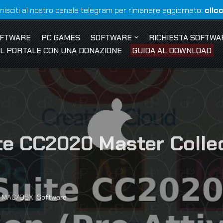
nisciti al nostro canale telegram per rimanere aggiornato:
clic
OFTWARE
PC GAMES
SOFTWARE
RICHIESTA SOFTWA
 IL PORTALE CON UNA DONAZIONE
GUIDA AL DOWNLOAD
 CC2020 Master Collect
,
MAC/OSX
,
Software