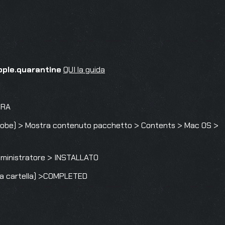
pple.quarantine
QUI la guida
TRA
be) > Mostra contenuto pacchetto > Contents > Mac OS >
Amministratore > INSTALLATO
n la cartella) >COMPLETED