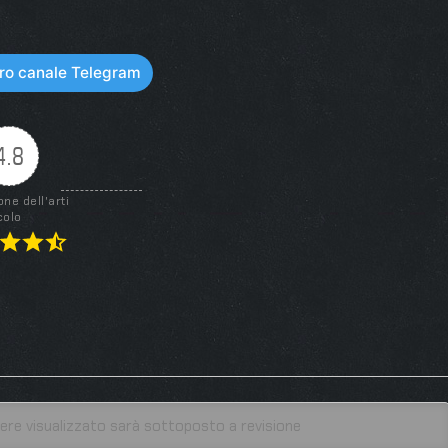
stro canale Telegram
4.8
one dell'arti
colo