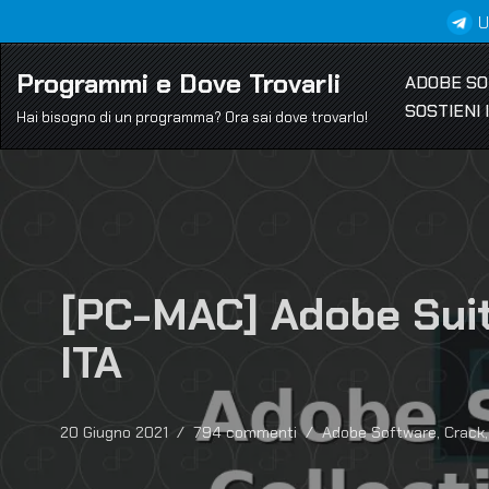
U
Vai
Programmi e Dove Trovarli
ADOBE S
al
SOSTIENI
contenuto
Hai bisogno di un programma? Ora sai dove trovarlo!
[PC-MAC] Adobe Suite
ITA
20 Giugno 2021
794 commenti
Adobe Software
,
Crack