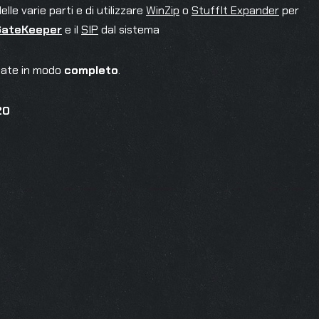
le varie parti e di utilizzare
WinZip
o
StuffIt Expander
per
GateKeeper
e il
SIP
dal sistema
llate in modo
completo
.
20