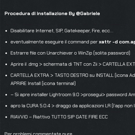
Procedura di installazione By @Gabriele
Disabilitare Internet, SIP, Gatekeeper, Fire, ecc…
eventualmente eseguire il command per
xattr -d com.a
Estrarre file con Unarchiever o WinZip (solita password)
Aprire il .dmg > schermata di TNT con Zii > CARTELLA EX
CARTELLA EXTRA > TASTO DESTRO su INSTALL (icona Ado
APRIRE Install (icona terminal)
– Si apre installer Lightroom 9.0 >prosegui> password 
apro la CURA 5.0.4 > draggo da applicazioni LR (l’app no
RIAVVIO – Riattivo TUTTO SIP GATE FIRE ECC
Per problemi commentate pure