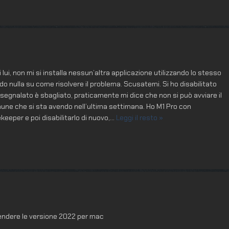
ui, non mi si installa nessun’altra applicazione utilizzando lo stesso
 nulla su come risolvere il problema. Scusatemi. Si ho disabilitato
segnalato è sbagliato, praticamente mi dice che non si può avviare il
omune che si sta avendo nell’ultima settimana. Ho M1 Pro con
keeper e poi disabilitarlo di nuovo,
…
Leggi il resto »
tendere le versione 2022 per mac