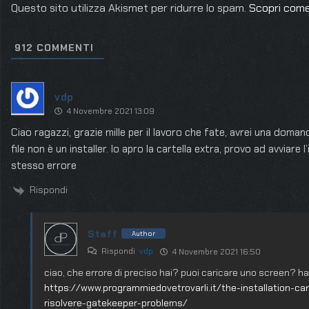
Questo sito utilizza Akismet per ridurre lo spam.
Scopri come
912
COMMENTI
vdp
4 Novembre 2021 13:09
Ciao ragazzi, grazie mille per il lavoro che fate, avrei una domand
file non è un installer. Io apro la cartella extra, provo ad avviare 
stesso errore
Rispondi
Staff
Author
Rispondi
vdp
4 Novembre 2021 16:50
ciao, che errore di preciso hai? puoi caricare uno screen? ha
https://www.programmiedovetrovarli.it/the-installation-
risolvere-gatekeeper-problems/