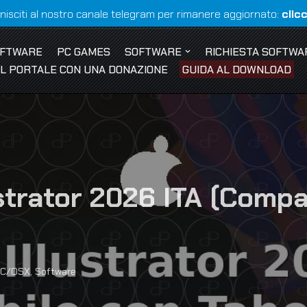
nisciti al nostro canale telegram per rimanere aggiornato:
clic
OFTWARE
PC GAMES
SOFTWARE
RICHIESTA SOFTWA
 IL PORTALE CON UNA DONAZIONE
GUIDA AL DOWNLOAD
trator 2026 ITA (Compa
C/OSX
,
Software