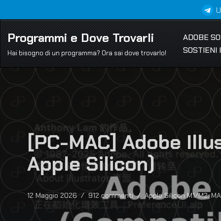
U
Vai
Programmi e Dove Trovarli
ADOBE S
al
SOSTIENI
contenuto
Hai bisogno di un programma? Ora sai dove trovarlo!
[PC-MAC] Adobe Illus
Apple Silicon)
12 Maggio 2026
912 commenti
Apple Silicon M1/M2
,
MA